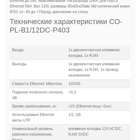
Ethernet до 2нс. Максимальный ток разряда 10КА, для порта
Ethernet 5КА. Вес 120г, размеры 95х65х25мм. Металлический кожух
IP20, от -40 до +70град, крепление на стену.
Технические характеристики
CO-
PL-B1/12DC-P403
Входы
1x двухконтактная клеммная
колодка, 1x RJ45
Выходы
1x двухконтактная клеммная
колодка, 1x RJ45, 1х провод
заземления
Скорость Ethernet, Мбит/сек
10/100
Падение полезного сигнала,
<0,3
dB
Время срабатывания, нс
<25 (Ethernet вход <2нс)
Используемые Ethernet
1/2, 3/6
жилы UTP
Номинальный уровень
клеммная колодка 12V AC/DC,
рабочего напряжения,
RJ45 5VDC