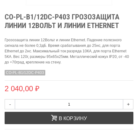
CO-PL-B1/12DC-P403 ГРОЗОЗАЩИТА
ЛИНИИ 12ВОЛЬТ И ЛИНИИ ETHERNET
Грозозащита линии 12Вольт и линии Ethernet. Падение полезного
сигнала не более 0,3дБ. Время срабатывания до 25нс, для порта
Ethernet до 2нс. Максимальный ток разряда 10КА, для порта Ethernet
5КА. Вес 120г, размеры 95х65х25мм. Металлический кожух IP20, от -40
до +70град, крепление на стену.
CO-PL-B1/12DC-P403
2 040,00 ₽
-
+
В КОРЗИНУ