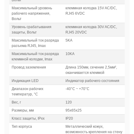
Вольт
Максимальный уровень
клеммная колодка 15V AC/DC,
рабочего напряжения,
RJ45 6VDC
Вольт
Уровень срабатывания
клеммная колодка 30V AC/DC,
защиты, Вольт
RJ45 20VDC
Максимальный ток разряда
5KA
разъема RJ45, Imax
Максимальный ток разряда
10KA
клеммной колодки, Imax
Провод заземления
Длина 150мм, сечение 2,5мм²,
оканчивается клеммой
Индикация LED
Индикатор рабочего состояния
Диапазон рабочих
-40°C ~ +70°C
температур, °C
Вес, г
120
Размеры, мм
95х65х25
Класс защиты, IPxx
IP20
Тип корпуса
Металлический кожух,
возможность крепления на стену