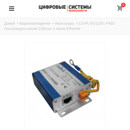
0
Домой
>
Видеонаблюдение
>
Аксессуары
>
CO-PL-B1/12DC-P403
Грозозащита линии 12Вольт и линии Ethernet