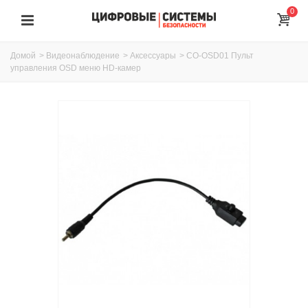
0
Домой
>
Видеонаблюдение
>
Аксессуары
>
CO-OSD01 Пульт
управления OSD меню HD-камер