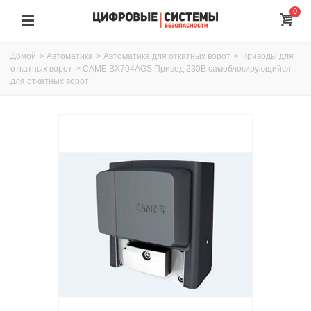
0
Домой
>
Автоматика
>
Автоматика для откатных ворот
>
Приводы для
откатных ворот
>
CAME BX704AGS Привод 230В самоблокирующийся
для откатных ворот