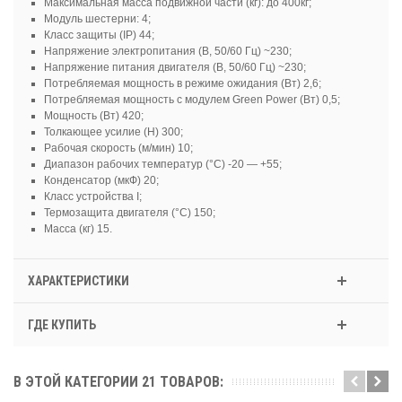
Максимальная масса подвижной части (кг): до 400кг;
Модуль шестерни: 4;
Класс защиты (IP) 44;
Напряжение электропитания (В, 50/60 Гц) ~230;
Напряжение питания двигателя (В, 50/60 Гц) ~230;
Потребляемая мощность в режиме ожидания (Вт) 2,6;
Потребляемая мощность с модулем Green Рower (Вт) 0,5;
Мощность (Вт) 420;
Толкающее усилие (Н) 300;
Рабочая скорость (м/мин) 10;
Диапазон рабочих температур (°C) -20 — +55;
Конденсатор (мкФ) 20;
Класс устройства I;
Термозащита двигателя (°C) 150;
Масса (кг) 15.
ХАРАКТЕРИСТИКИ
ГДЕ КУПИТЬ
В ЭТОЙ КАТЕГОРИИ 21 ТОВАРОВ: