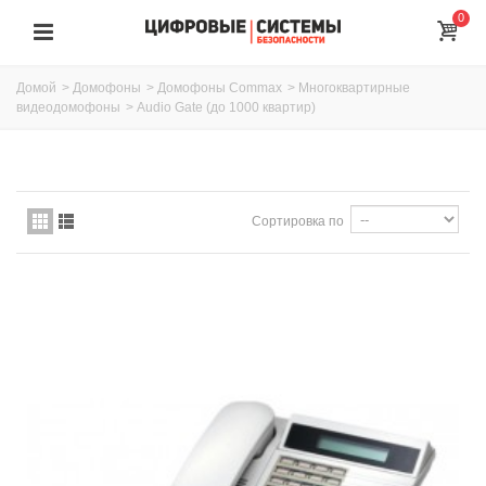
0
Домой
>
Домофоны
>
Домофоны Commax
>
Многоквартирные
видеодомофоны
>
Audio Gate (до 1000 квартир)
Сортировка по