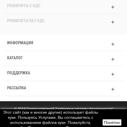
РЕКВИЗИТЫ C НДС
РЕКВИЗИТЫ БЕЗ НДС
ИНФОРМАЦИЯ
КАТАЛОГ
ПОДДЕРЖКА
РАССЫЛКА
© 2019 Группа компаний "Цифровые системы безопасности"
Этот сайт (как и многие другие) использует файлы
Полная версия
куки. Пользуясь Услугами, Вы соглашаетесь с
использованием файлов куки. Пожалуйста,
Понятно