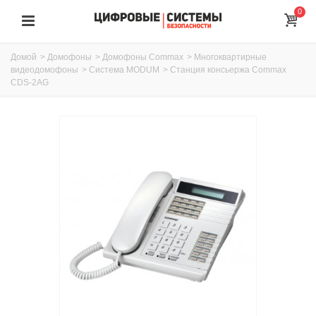
0
Домой
>
Домофоны
>
Домофоны Commax
>
Многоквартирные
видеодомофоны
>
Система MODUM
>
Cтанция консьержа Commax
CDS-2AG