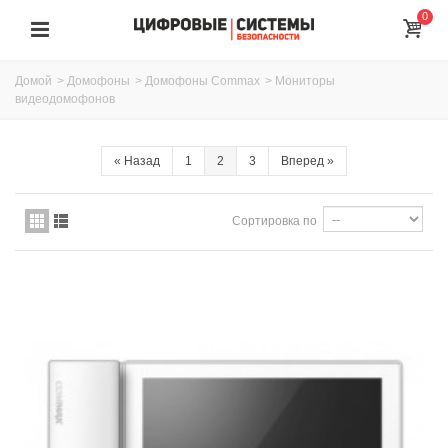
0
Домой
>
Домофоны
>
Домофоны Commax
>
Мониторы
видеодомофонов
«
Назад
1
2
3
Вперед
»
Сортировка по