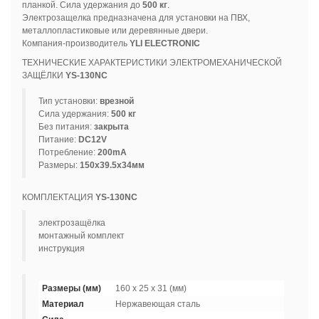
планкой. Сила удержания до
500 кг
.
Электрозащелка предназначена для установки на ПВХ,
металлопластиковые или деревянные двери.
Компания-производитель
YLI ELECTRONIC
ТЕХНИЧЕСКИЕ ХАРАКТЕРИСТИКИ ЭЛЕКТРОМЕХАНИЧЕСКОЙ
ЗАЩЁЛКИ
YS-130NC
Тип установки:
врезной
Сила удержания:
500 кг
Без питания:
закрыта
Питание:
DC12V
Потребление:
200mA
Размеры:
150x39.5x34мм
КОМПЛЕКТАЦИЯ
YS-130NC
электрозащёлка
монтажный комплект
инструкция
Размеры (мм)
160 x 25 x 31 (мм)
Материал
Нержавеющая сталь