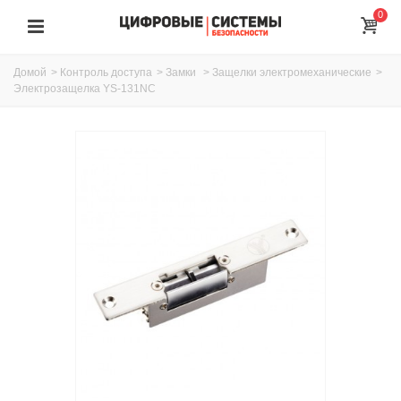
0
Домой
>
Контроль доступа
>
Замки
>
Защелки электромеханические
>
Электрозащелка YS-131NC