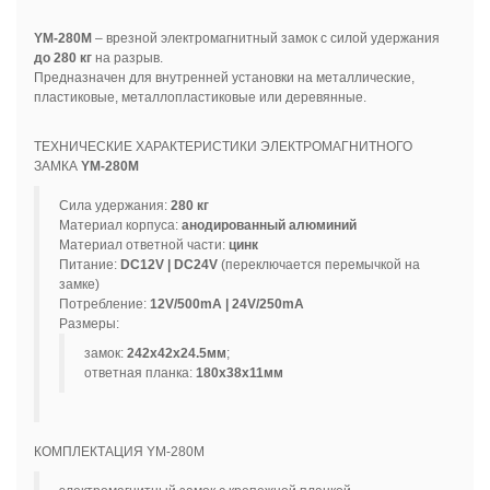
YM-280M
– врезной электромагнитный замок с силой удержания
до 280 кг
на разрыв.
Предназначен для внутренней установки на металлические,
пластиковые, металлопластиковые или деревянные.
ТЕХНИЧЕСКИЕ ХАРАКТЕРИСТИКИ ЭЛЕКТРОМАГНИТНОГО
ЗАМКА
YM-280M
Сила удержания:
280 кг
Материал корпуса:
анодированный алюминий
Материал ответной части:
цинк
Питание:
DC12V | DC24V
(переключается перемычкой на
замке)
Потребление:
12V/500mA | 24V/250mA
Размеры:
замок:
242х42х24.5мм
;
ответная планка:
180х38х11мм
КОМПЛЕКТАЦИЯ YM-280M