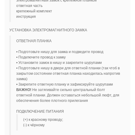
электромагнитный замок с крепежной планкой
ответная часть
крепежный комплект
инструкция
УСТАНОВКА ЭЛЕКТРОМАГНИТНОГО ЗАМКА
ОТВЕТНАЯ ПЛАНКА
• Подготовьте нишу для замка и подведите провод
• Подключите провод к замку
• Установите замок в нишу и закрепите шурупами
• Подготовьте нишу в двери для ответной планки (так чтоб в
закрытом состоянии ответная планка находилась напротив
замка)
• Закрепите ответную планку и зафиксируйте шурупами
ВАЖНО!
Не затягивайте сильно центральный болт
ответной планки. Должен оставаться небольшой люфт, для
обеспечения более плотного прилегания
ПОДКЛЮЧЕНИЕ ПИТАНИЯ
(+) к красному проводу;
(-) к чёрному