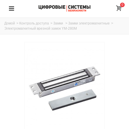
0
Домой
>
Контроль доступа
>
Замки
>
Замки электромагнитные
>
Электромагнитный врезной замок YM-280M