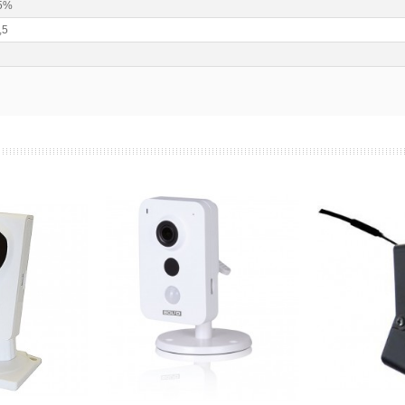
95%
,5