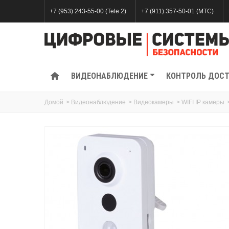
+7 (953) 243-55-00 (Tele 2)
+7 (911) 357-50-01 (МТС)
ВИДЕОНАБЛЮДЕНИЕ
КОНТРОЛЬ ДОС
Домой
>
Видеонаблюдение
>
Видеокамеры
>
WIFI IP камеры