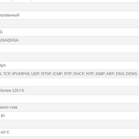
сированный
PG
/VGA/QVGA
/g/n
; TCP; IPV4/IPV6; UDP; RTSP; ICMP; RTP; DHCP; NTP; IGMP; ARP; DNS; DDNS;
 более 128 Гб
нного тока
 Вт
 +45°C