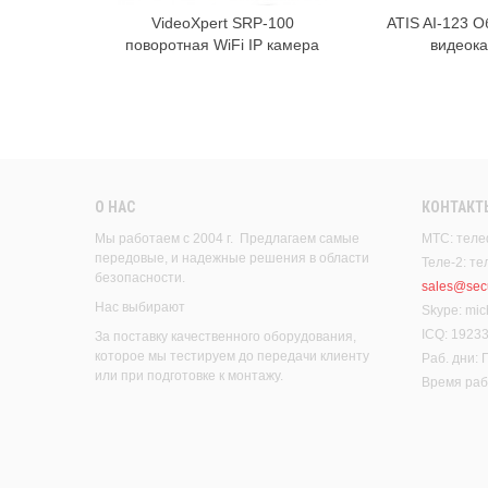
VideoXpert SRP-100
ATIS AI-123 О
В корзину
В к
поворотная WiFi IP камера
видеок
О НАС
КОНТАКТ
Мы работаем с 2004 г. Предлагаем самые
МТС: теле
передовые, и надежные решения в области
Теле-2: т
безопасности.
sales@secu
Нас выбирают
Skype: mic
ICQ: 1923
За поставку качественного оборудования,
которое мы тестируем до передачи клиенту
Раб. дни:
или при подготовке к монтажу.
Время рабо