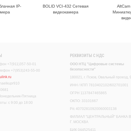
блачная IP-
BOLID VCI-432 Сетевая
AltCam
орзину
В корзину
амера
видеокамера
Миниатюр
виде
Ы
РЕКВИЗИТЫ C НДС
фон +7(911)357-50-01
ООО НТЦ "Цифровые системы
безопасности"
елефон +7(953)243-55-00
link.ru
180021, г. Псков, Овальный проезд, 
haelkupr910
ИНН / КПП 7810402102/602701001
30681
ОГРН 1137847465865
 Понедельник-Пятница
ОКПО: 33101667
ты: с 9:00 до 18:00
Р/с 40702810920060003138
ФИЛИАЛ "ЦЕНТРАЛЬНЫЙ" БАНКА В
Г. МОСКВА
БИК 044525411