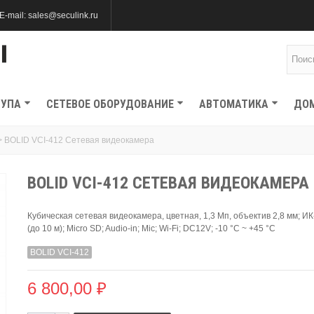
E-mail: sales@seculink.ru
ТУПА
СЕТЕВОЕ ОБОРУДОВАНИЕ
АВТОМАТИКА
ДО
>
BOLID VCI-412 Сетевая видеокамера
BOLID VCI-412 СЕТЕВАЯ ВИДЕОКАМЕРА
Кубическая сетевая видеокамера, цветная, 1,3 Мп, объектив 2,8 мм; И
(до 10 м); Micro SD; Audio-in; Mic; Wi-Fi; DC12V; -10 °C ~ +45 °C
BOLID VCI-412
6 800,00 ₽