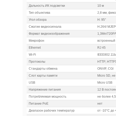
Дальность ИК подсветки
10 м
Тип объектива
2,8 мм, фик
Угол обзора
Н: 95°
Сжатие видеосигнала
H.264/ MJE
Формат видеоизображения
1,3Mп/720P
Микрофон
встроенный
Ethernet
RJ 45
Wi-Fi
IEEE802.11b
Протоколы
HTTP; HTTPS
Стандарты обмена
ONVIF, CGI
Слот карты памяти
Micro SD, не
USB
Micro USB
Напряжение питания
12 В постоя
Потребляемая мощность
не более 4,5
Питание PoE
нет
Диапазон рабочих температур
от -10°C до