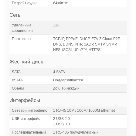
Битрейт аудио
64кбит/с
Сеть
Удаленные
128
соединения
Протоколы
TCP/IP, PPPoE, DHCP, EZVIZ Cloud P2P,
DNS, DDNS, NTP, SADP, SMTP, SNMP,
NFS, iSCSI, UPnP™, HTTPS
Жесткий диск
SATA
4 SATA
eSATA
Поддерживается
Объем
до 6 Тб каждый
Интерфейсы
Сетевой интерфейс
1 RJ-45 10M / 100M/ 1000М Ethernet
USB-интерфейс
2 USB 2.0
1 USB 3.0
Последовательный
1 RS-485 полудуплексный