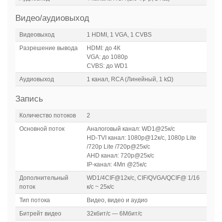
Видео/аудиовыход
Видеовыход
1 HDMI, 1 VGA, 1 CVBS
Разрешение вывода
HDMI: до 4К
VGA: до 1080p
CVBS: до WD1
Аудиовыход
1 канал, RCA (Линейный, 1 kΩ)
Запись
Количество потоков
2
Основной поток
Аналоговый канал: WD1@25к/с
HD-TVI канал: 1080p@12к/с, 1080p Lite
/720p Lite /720p@25к/с
AHD канал: 720p@25к/с
IP-канал: 4Мп @25к/с
Дополнительный
WD1/4CIF@12к/с, CIF/QVGA/QCIF@ 1/16
поток
к/с ~ 25к/с
Тип потока
Видео, видео и аудио
Битрейт видео
32кбит/с — 6Мбит/с