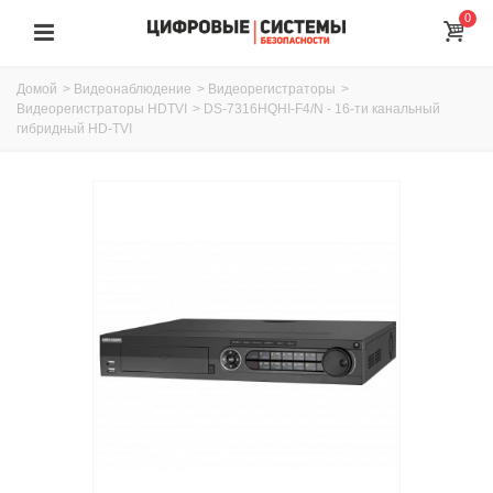
0
Домой
>
Видеонаблюдение
>
Видеорегистраторы
>
Видеорегистраторы HDTVI
>
DS-7316HQHI-F4/N - 16-ти канальный
гибридный HD-TVI