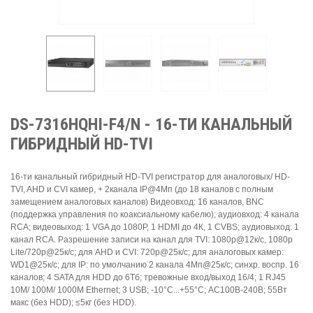
DS-7316HQHI-F4/N - 16-ТИ КАНАЛЬНЫЙ
ГИБРИДНЫЙ HD-TVI
16-ти канальный гибридный HD-TVI регистратор для аналоговых/ HD-
TVI, AHD и CVI камер, + 2канала IP@4Мп (до 18 каналов с полным
замещением аналоговых каналов) Видеовход: 16 каналов, BNC
(поддержка управления по коаксиальному кабелю); аудиовход: 4 канала
RCA; видеовыход: 1 VGA до 1080Р, 1 HDMI до 4К, 1 CVBS; аудиовыход: 1
канал RCA. Разрешение записи на канал для TVI: 1080p@12к/с, 1080p
Lite/720p@25к/с; для AHD и CVI: 720p@25к/с; для аналоговых камер:
WD1@25к/с; для IP: по умолчанию 2 канала 4Мп@25к/с; синхр. воспр. 16
каналов; 4 SATA для HDD до 6Тб; тревожные вход/выход 16/4; 1 RJ45
10M/ 100M/ 1000М Ethernet; 3 USB; -10°C...+55°C; АC100В-240В; 55Вт
макс (без HDD); ≤5кг (без HDD).