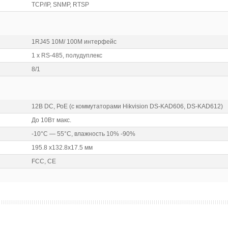
TCP/IP, SNMP, RTSP
1RJ45 10M/ 100M интерфейс
1 х RS-485, полудуплекс
8/1
12В DC, РоЕ (с коммутаторами Hikvision DS-KAD606, DS-KAD612)
До 10Вт макс.
-10°С — 55°С, влажность 10% -90%
195.8 х132.8х17.5 мм
FCC, CE