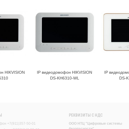
он HIKVISION
IP видеодомофон HIKVISION
IP видеодом
орзину
В корзину
6310
DS-KH6310-WL
DS-K
Ы
РЕКВИЗИТЫ C НДС
фон +7(911)357-50-01
ООО НТЦ "Цифровые системы
безопасности"