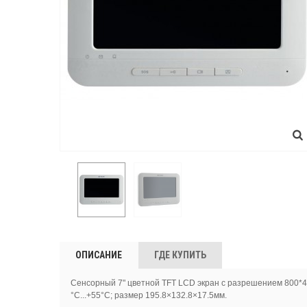
ОПИСАНИЕ
ГДЕ КУПИТЬ
Сенсорный 7" цветной TFT LCD экран с разрешением 800*40
°C...+55°C; размер 195.8×132.8×17.5мм.