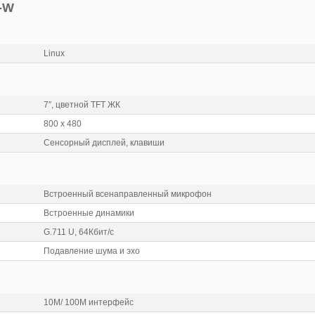
-W
Linux
7″, цветной TFT ЖК
800 х 480
Сенсорный дисплей, клавиши
Встроенный всенаправленный микрофон
Встроенные динамики
G.711 U, 64Кбит/с
Подавление шума и эхо
10M/ 100M интерфейс