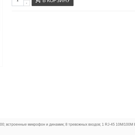
В КОРЗИНУ
-
0; встроенные микрофон и динамик; 8 тревожных входов; 1 RJ-45 10M/100M E