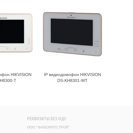
офон HIKVISION
IP видеодомофон HIKVISION
Монитор 
В корзину
В корзину
H8300-T
DS-KH8301-WT
DAHUA
РЕКВИЗИТЫ БЕЗ НДС
ООО "ФАВОРИТСТРОЙ"