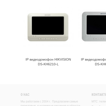
IP видеодомофон HIKVISION
IP видеодомоф
В корзину
В к
DS-KH6210-L
DS-KH
О НАС
КОНТАКТ
Мы работаем с 2004 г. Предлагаем самые
МТС: теле
передовые, и надежные решения в области