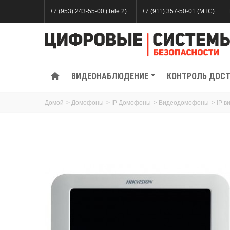
+7 (953) 243-55-00 (Tele 2)
+7 (911) 357-50-01 (МТС)
ВИДЕОНАБЛЮДЕНИЕ
КОНТРОЛЬ ДОС
Домой
>
Домофоны
>
IP Домофоны
>
Видеодомофоны
>
IP 