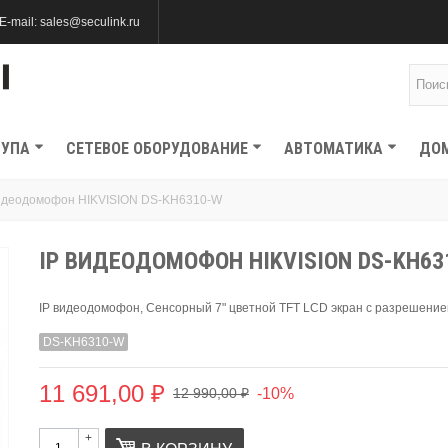
E-mail: sales@seculink.ru
ТУПА
СЕТЕВОЕ ОБОРУДОВАНИЕ
АВТОМАТИКА
ДО
видеодомофон HIKVISION DS-KH6310-W
IP ВИДЕОДОМОФОН HIKVISION DS-KH63
IP видеодомофон, Сенсорный 7" цветной TFT LCD экран с разрешение
DS-KH6310-W
11 691,00 ₽
-10%
12 990,00 ₽
+