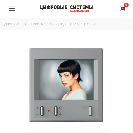
0
Домой
>
Товары снятые с производства
>
VIZIT-M327C