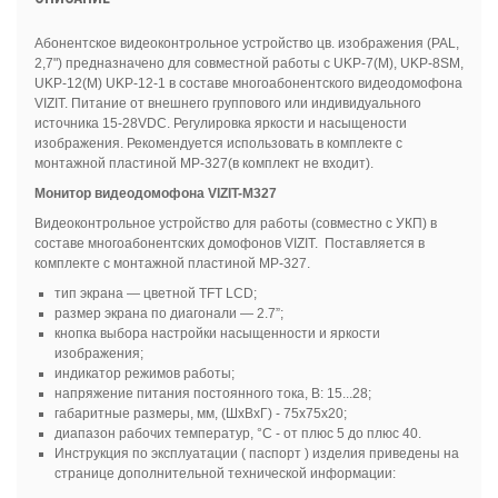
Абонентское видеоконтрольное устройство цв. изображения (PAL,
2,7") предназначено для совместной работы с UKP-7(M), UKP-8SM,
UKP-12(M) UKP-12-1 в составе многоабонентского видеодомофона
VIZIT. Питание от внешнего группового или индивидуального
источника 15-28VDC. Регулировка яркости и насыщености
изображения. Рекомендуется использовать в комплекте с
монтажной пластиной MP-327(в комплект не входит).
Монитор видеодомофона VIZIT-M327
Видеоконтрольное устройство для работы (совместно с УКП) в
составе многоабонентских домофонов VIZIT. Поставляется в
комплекте с монтажной пластиной MP-327.
тип экрана — цветной TFT LCD;
размер экрана по диагонали — 2.7”;
кнопка выбора настройки насыщенности и яркости
изображения;
индикатор режимов работы;
напряжение питания постоянного тока, В: 15...28;
габаритные размеры, мм, (ШхВхГ) - 75х75х20;
диапазон рабочих температур, °С - от плюс 5 до плюс 40.
Инструкция по эксплуатации ( паспорт ) изделия приведены на
странице дополнительной технической информации: