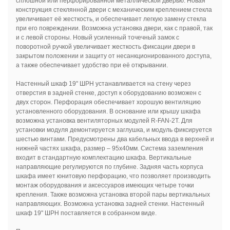
сплошной или перфорированной металлической дверью. Новая
конструкция стеклянной двери с механическим креплением стекла
увеличивает её жесткость, и обеспечивает легкую замену стекла
при его повреждении. Возможна установка двери, как с правой, так
и с левой стороны. Новый усиленный точечный замок с
поворотной ручкой увеличивает жесткость фиксации двери в
закрытом положении и защиту от несанкционированного доступа,
а также обеспечивает удобство при её открывании.
Настенный шкаф 19" ШРН устанавливается на стену через
отверстия в задней стенке, доступ к оборудованию возможен с
двух сторон. Перфорация обеспечивает хорошую вентиляцию
установленного оборудования. В основание или крышу шкафа
возможна установка вентиляторных модулей R-FAN-2T. Для
установки модуля демонтируется заглушка, и модуль фиксируется
шестью винтами. Предусмотрены два кабельных ввода в верхней и
нижней частях шкафа, размер – 95х40мм. Система заземления
входит в стандартную комплектацию шкафа. Вертикальные
направляющие регулируются по глубине. Задняя часть корпуса
шкафа имеет юнитовую перфорацию, что позволяет производить
монтаж оборудования и аксессуаров имеющих четыре точки
крепления. Также возможна установка второй пары вертикальных
направляющих. Возможна установка задней стенки. Настенный
шкаф 19" ШРН поставляется в собранном виде.