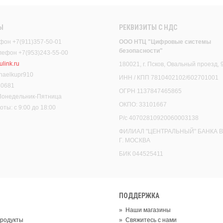
Ы
РЕКВИЗИТЫ C НДС
фон +7(911)357-50-01
ООО НТЦ "Цифровые системы
безопасности"
елефон +7(953)243-55-00
link.ru
180021, г. Псков, Овальный проезд, 
haelkupr910
ИНН / КПП 7810402102/602701001
30681
ОГРН 1137847465865
 Понедельник-Пятница
ОКПО: 33101667
ты: с 9:00 до 18:00
Р/с 40702810920060003138
ФИЛИАЛ "ЦЕНТРАЛЬНЫЙ" БАНКА В
Г. МОСКВА
БИК 044525411
ПОДДЕРЖКА
»
Наши магазины
родукты
»
Свяжитесь с нами