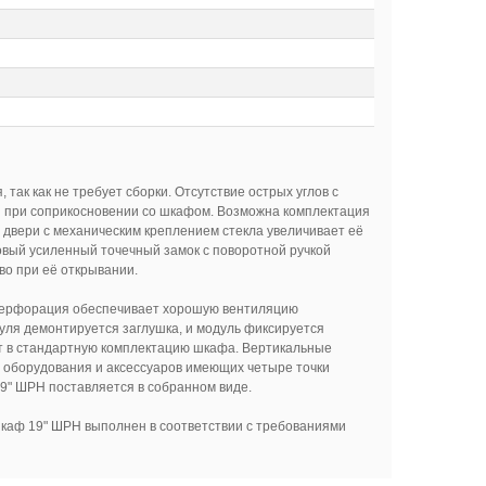
ак как не требует сборки. Отсутствие острых углов с
ы при соприкосновении со шкафом. Возможна комплектация
двери с механическим креплением стекла увеличивает её
 Новый усиленный точечный замок с поворотной ручкой
во при её открывании.
. Перфорация обеспечивает хорошую вентиляцию
уля демонтируется заглушка, и модуль фиксируется
ит в стандартную комплектацию шкафа. Вертикальные
 оборудования и аксессуаров имеющих четыре точки
9" ШРН поставляется в собранном виде.
шкаф 19" ШРН выполнен в соответствии с требованиями