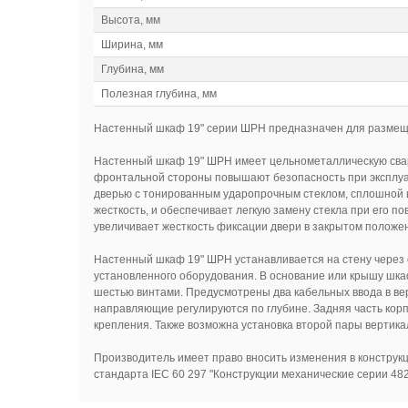
Высота, мм
Ширина, мм
Глубина, мм
Полезная глубина, мм
Настенный шкаф 19" серии ШРН предназначен для размеще
Настенный шкаф 19" ШРН имеет цельнометаллическую сварну
фронтальной стороны повышают безопасность при эксплуа
дверью с тонированным ударопрочным стеклом, сплошной и
жесткость, и обеспечивает легкую замену стекла при его п
увеличивает жесткость фиксации двери в закрытом положен
Настенный шкаф 19" ШРН устанавливается на стену через 
установленного оборудования. В основание или крышу шка
шестью винтами. Предусмотрены два кабельных ввода в ве
направляющие регулируются по глубине. Задняя часть кор
крепления. Также возможна установка второй пары вертик
Производитель имеет право вносить изменения в конструк
стандарта IEC 60 297 "Конструкции механические серии 482,