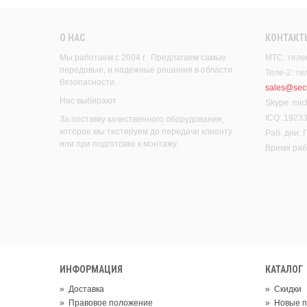
О НАС
КОНТАКТ
Мы работаем с 2004 г. Предлагаем самые
МТС: теле
передовые, и надежные решения в области
Теле-2: т
безопасности.
sales@secu
Нас выбирают
Skype: mic
ICQ: 1923
За поставку качественного оборудования,
которое мы тестируем до передачи клиенту
Раб. дни:
или при подготовке к монтажу.
Время рабо
ИНФОРМАЦИЯ
КАТАЛОГ
»
Доставка
»
Скидки
»
Правовое положение
»
Новые п