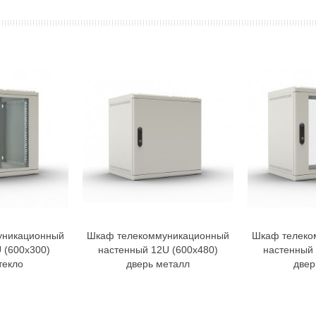
уникационный
Шкаф телекоммуникационный
Шкаф телеко
орзину
В корзину
 (600х300)
настенный 12U (600х480)
настенный 
текло
дверь металл
двер