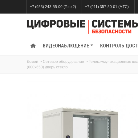
+7 (953) 243-55-00 (Tele 2)
+7 (911) 357-50-01 (МТС)
ВИДЕОНАБЛЮДЕНИЕ
КОНТРОЛЬ ДОС
Домой
>
Сетевое оборудование
>
Телекоммуникационные шк
(600х650) дверь стекло