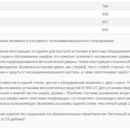
766
600
657
605
ния активного и пассивного телекоммуникационного оборудования.
ю конструкцию, он удобен для быстрой установки и монтажа оборудования, т
тации и обслуживании шкафов, что помогает исключить человеческие травм
ли перфорированной металлической дверью. Новая конструкция стеклянной 
овреждении. Возможна установка двери, как с правой, так и с левой стороны.
ии и защиту от несанкционированного доступа, а также обеспечивает удобст
отверстия в задней стенке, доступ к оборудованию возможен с двух сторон
фа возможна установка вентиляторных модулей R-FAN-2T. Для установки мод
рхней и нижней частях шкафа, размер – 95х40мм. Система заземления вход
пуса шкафа имеет юнитовую перфорацию, что позволяет производить монтаж
альных направляющих. Возможна установка задней стенки. Настенный шкаф 1
цию изделия без ухудшения его функциональных характеристик. Настенный 
6 (19 дюймов)".