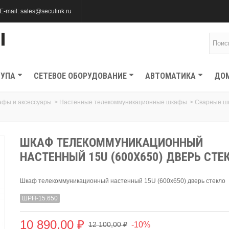
E-mail: sales@seculink.ru
ТУПА
СЕТЕВОЕ ОБОРУДОВАНИЕ
АВТОМАТИКА
ДО
афы и аксессуары
>
Настенные телекоммуникационные шкафы
>
Сварные 
ШКАФ ТЕЛЕКОММУНИКАЦИОННЫЙ
НАСТЕННЫЙ 15U (600Х650) ДВЕРЬ СТЕ
Шкаф телекоммуникационный настенный 15U (600х650) дверь стекло
ШРН-15.650
10 890,00 ₽
-10%
12 100,00 ₽