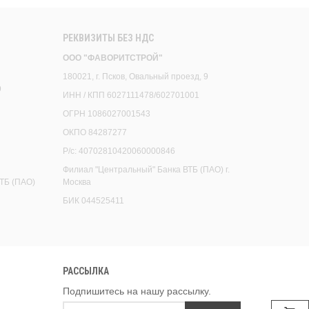
РЕКВИЗИТЫ БЕЗ НДС
ООО "ФАВОРИТСТРОЙ"
180021, г. Псков, Овальный проезд, 9
9
ИНН / КПП 6027111478/602701001
ОГРН 1086027001543
ОКПО 84287277
Р/с: 40702810420060000846
Филиал "Центральный" Банка ВТБ (ПАО) г.
ТБ (ПАО)
Москва
БИК 044525411
РАССЫЛКА
Подпишитесь на нашу рассылку.