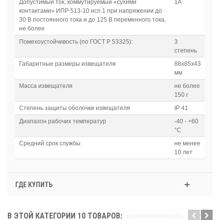
Допустимый ток, коммутируемый «сухими
1А
контактами» ИПР 513-10 исп.1 при напряжении до
30 В постоянного тока и до 125 В переменного тока,
не более
Помехоустойчивость (по ГОСТ Р 53325):
3
степень
Габаритные размеры извещателя
88х85х43
мм
Масса извещателя
не более
150 г
Степень защиты оболочки извещателя
IP 41
Диапазон рабочих температур
-40 - +60
°С
Средний срок службы
не менее
10 лет
ГДЕ КУПИТЬ
В ЭТОЙ КАТЕГОРИИ 10 ТОВАРОВ: