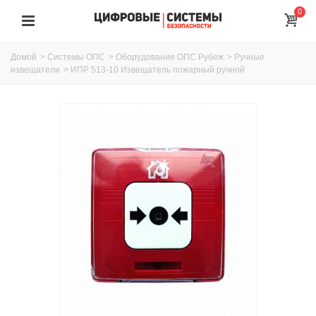
0
Домой
>
Системы ОПС
>
Оборудование ОПС Рубеж
>
Ручные
извещатели
>
ИПР 513-10 Извещатель пожарный ручной