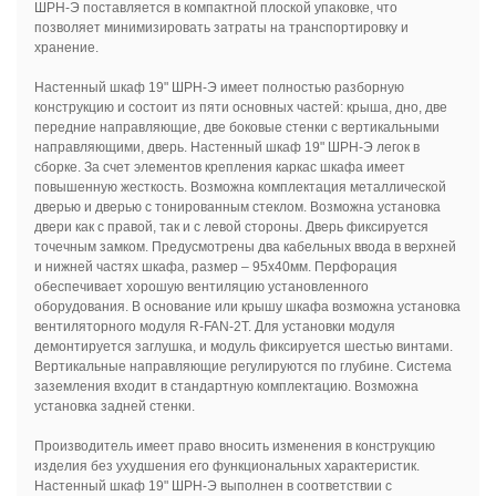
ШРН-Э поставляется в компактной плоской упаковке, что
позволяет минимизировать затраты на транспортировку и
хранение.
Настенный шкаф 19" ШРН-Э имеет полностью разборную
конструкцию и состоит из пяти основных частей: крыша, дно, две
передние направляющие, две боковые стенки c вертикальными
направляющими, дверь. Настенный шкаф 19" ШРН-Э легок в
сборке. За счет элементов крепления каркас шкафа имеет
повышенную жесткость. Возможна комплектация металлической
дверью и дверью с тонированным стеклом. Возможна установка
двери как с правой, так и с левой стороны. Дверь фиксируется
точечным замком. Предусмотрены два кабельных ввода в верхней
и нижней частях шкафа, размер – 95х40мм. Перфорация
обеспечивает хорошую вентиляцию установленного
оборудования. В основание или крышу шкафа возможна установка
вентиляторного модуля R-FAN-2T. Для установки модуля
демонтируется заглушка, и модуль фиксируется шестью винтами.
Вертикальные направляющие регулируются по глубине. Система
заземления входит в стандартную комплектацию. Возможна
установка задней стенки.
Производитель имеет право вносить изменения в конструкцию
изделия без ухудшения его функциональных характеристик.
Настенный шкаф 19" ШРН-Э выполнен в соответствии с