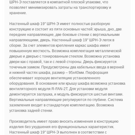
ШРН-Э поставляется в компактной плоской упаковке, что
позволяет минимизировать затраты на транспортировку и
хранение.
Настенный шкаф 19" ШРН-Э имеет полностью разборную
конструкцию и состоит из пяти основных частей: крыша, дно, две
передние направляющие, две боковые стенки c вертикальными
направляющими, дверь. Настенный шкаф 19" ШРН-Э легок в
сборке. За счет элементов крепления каркас шкафа имеет
повышенную жесткость. Возможна комплектация металлической
дверью и дверью с тонированным стеклом. Возможна установка
двери как с правой, так и с левой стороны. Дверь фиксируется
точечным замком. Предусмотрены два кабельных ввода в верхней
и нижней частях шкафа, размер – 95х40мм. Перфорация
обеспечивает хорошую вентиляцию установленного
оборудования. В основание или крышу шкафа возможна установка
вентиляторного модуля R-FAN-2T. Для установки модуля
демонтируется заглушка, и модуль фиксируется шестью винтами.
Вертикальные направляющие регулируются по глубине. Система
заземления входит в стандартную комплектацию. Возможна
установка задней стенки.
Производитель имеет право вносить изменения в конструкцию
изделия без ухудшения его функциональных характеристик.
Настенный шкаф 19" ШРН-Э выполнен в соответствии с