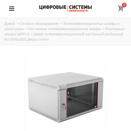
0
Домой
>
Сетевое оборудование
>
Телекоммуникационные шкафы и
аксессуары
>
Настенные телекоммуникационные шкафы
>
Разборные
шкафы ШРН-Э
>
Шкаф телекоммуникационный настенный разборный
6U (600х350) дверь стекло