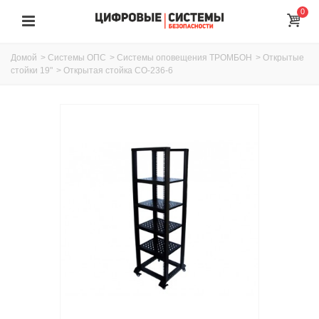
0
Домой
>
Системы ОПС
>
Системы оповещения ТРОМБОН
>
Открытые
стойки 19"
>
Открытая стойка СО-236-6