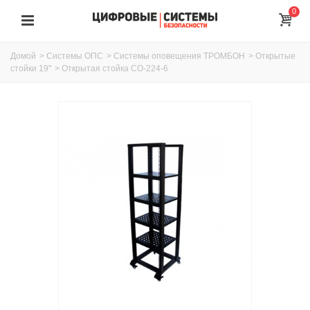
0
Домой
>
Системы ОПС
>
Системы оповещения ТРОМБОН
>
Открытые
стойки 19"
>
Открытая стойка СО-224-6