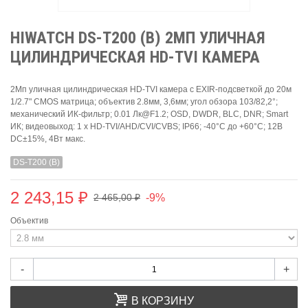
HIWATCH DS-T200 (B) 2МП УЛИЧНАЯ
ЦИЛИНДРИЧЕСКАЯ HD-TVI КАМЕРА
2Мп уличная цилиндрическая HD-TVI камера с EXIR-подсветкой до 20м
1/2.7" CMOS матрица; объектив 2.8мм, 3,6мм; угол обзора 103/82,2°;
механический ИК-фильтр; 0.01 Лк@F1.2; OSD, DWDR, BLC, DNR; Smart
ИК; видеовыход: 1 х HD-TVI/AHD/CVI/CVBS; IP66; -40°С до +60°С; 12В
DC±15%, 4Вт макс.
DS-T200 (B)
2 243,15 ₽
-9%
2 465,00 ₽
Объектив
-
+
В КОРЗИНУ