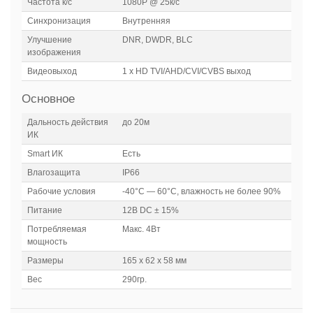
Частота к/с
1080Р @ 25к/с
Синхронизация
Внутренняя
Улучшение
DNR, DWDR, BLC
изображения
Видеовыход
1 х HD TVI/AHD/CVI/CVBS выход
Основное
Дальность действия
до 20м
ИК
Smart ИК
Есть
Влагозащита
IP66
Рабочие условия
-40°С — 60°С, влажность не более 90%
Питание
12В DC ± 15%
Потребляемая
Макс. 4Вт
мощность
Размеры
165 х 62 х 58 мм
Вес
290гр.