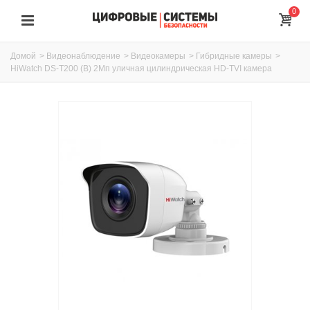
0
Домой
>
Видеонаблюдение
>
Видеокамеры
>
Гибридные камеры
>
HiWatch DS-T200 (B) 2Мп уличная цилиндрическая HD-TVI камера