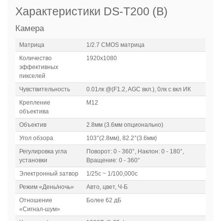
Характеристики DS-T200 (B)
Камера
Матрица
1/2.7 CMOS матрица
Количество
1920х1080
эффективных
пикселей
Чувствительность
0.01лк @(F1.2, AGC вкл.), 0лк с вкл ИК
Крепление
М12
объектива
Объектив
2.8мм (3.6мм опционально)
Угол обзора
103°(2.8мм), 82.2°(3.6мм)
Регулировка угла
Поворот: 0 - 360°, Наклон: 0 - 180°,
установки
Вращение: 0 - 360°
Электронный затвор
1/25с ~ 1/100,000с
Режим «День/ночь»
Авто, цвет, Ч-Б
Отношение
Более 62 дБ
«Сигнал-шум»