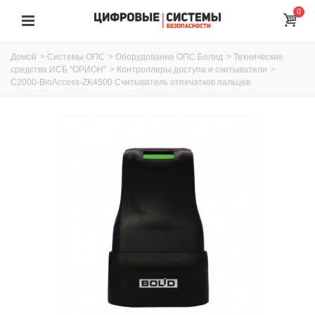
0
Домой
>
Системы ОПС
>
Оборудование ОПС Болид
>
Технические
средства ИСБ "ОРИОН"
>
Контроллеры доступа и считыватели
>
C2000-BioAccess-ZK4500 Считыватель отпечатков пальцев