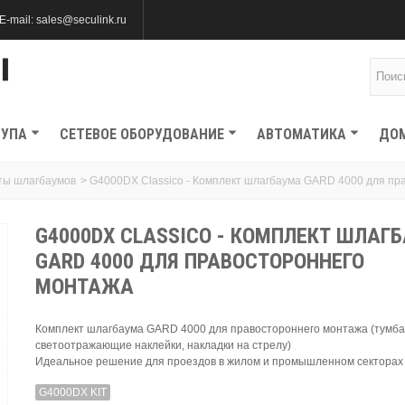
E-mail: sales@seculink.ru
ТУПА
СЕТЕВОЕ ОБОРУДОВАНИЕ
АВТОМАТИКА
ДО
ты шлагбаумов
>
G4000DX Classico - Комплект шлагбаума GARD 4000 для пр
G4000DX CLASSICO - КОМПЛЕКТ ШЛАГ
GARD 4000 ДЛЯ ПРАВОСТОРОННЕГО
МОНТАЖА
Комплект шлагбаума GARD 4000 для правостороннего монтажа (тумба,
светоотражающие наклейки, накладки на стрелу)
Идеальное решение для проездов в жилом и промышленном секторах
G4000DX KIT