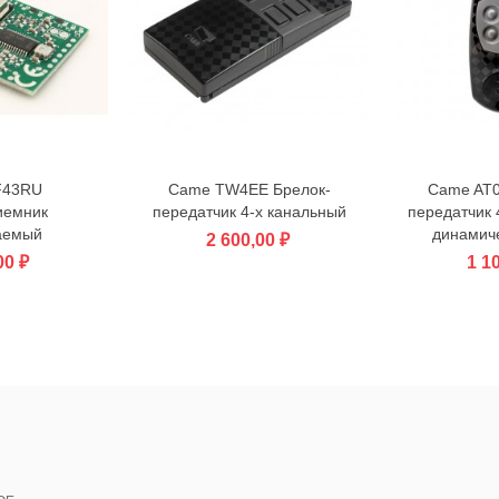
F43RU
Came TW4EE Брелок-
Came AT0
у
В корзину
В кор
иемник
передатчик 4-х канальный
передатчик 
аемый
динамич
2 600,00 ₽
00 ₽
1 1