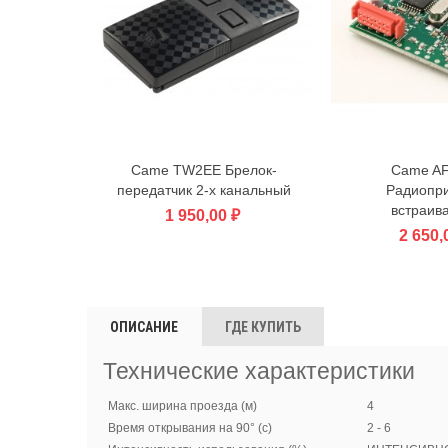
Came TW2EE Брелок-
Came A
В корзину
В корзин
передатчик 2-х канальный
Радиопр
встраив
1 950,00 ₽
2 650,
ОПИСАНИЕ
ГДЕ КУПИТЬ
Технические характеристики
Макс. ширина проезда (м)
4
Время открывания на 90° (с)
2 - 6