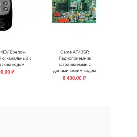
4EV Брелок-
Came AF43SR
Came AF8
зину
В корзину
В
4-х канальный с
Радиоприёмник
встраивае
еским кодом
встраиваемый с
динамическим кодом
00,00 ₽
1
6 400,00 ₽