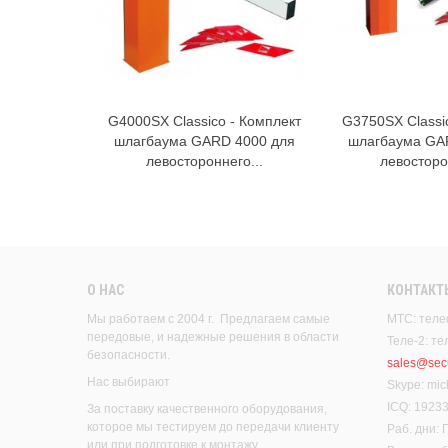
G4000SX Classico - Комплект
G3750SX Classi
В корзину
В к
шлагбаума GARD 4000 для
шлагбаума GA
левостороннего...
левосторо
О НАС
КОНТАКТ
Мы работаем с 2004 г. Предлагаем самые
МТС: теле
передовые, и надежные решения в области
Теле-2: т
безопасности.
sales@secu
Нас выбирают
Skype: mic
ICQ: 1923
За поставку качественного оборудования,
которое мы тестируем до передачи клиенту
Раб. дни:
или при подготовке к монтажу.