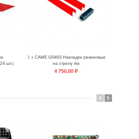
ки
1 x
CAME G0403 Накладки резиновые
В корзину
24 шт.)
на стрелу 4м.
4 750,00 ₽