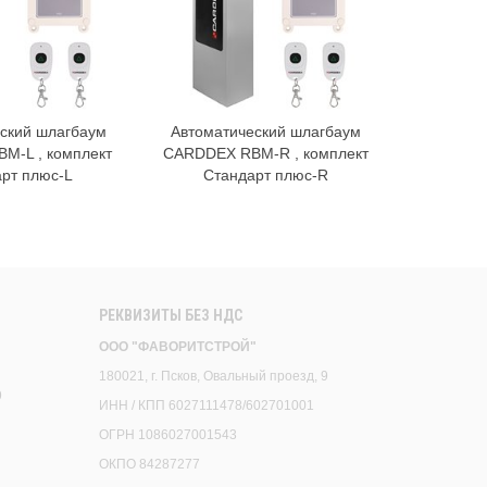
ский шлагбаум
Автоматический шлагбаум
Автомат
В корзину
В корзину
M-L , комплект
CARDDEX RBM-R , комплект
CARDDEX
рт плюс-L
Стандарт плюс-R
РЕКВИЗИТЫ БЕЗ НДС
ООО "ФАВОРИТСТРОЙ"
180021, г. Псков, Овальный проезд, 9
9
ИНН / КПП 6027111478/602701001
ОГРН 1086027001543
ОКПО 84287277