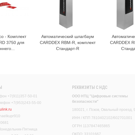
co - Комплект
Автоматический шлагбаум
Автоматиче
орзину
В корзину
RD 3750 для
CARDDEX RBM-R, комплект
CARDDEX RB
ннего...
Стандарт-R
Станда
Ы
РЕКВИЗИТЫ C НДС
фон +7(911)357-50-01
ООО НТЦ "Цифровые системы
безопасности"
елефон +7(953)243-55-00
link.ru
180021, г. Псков, Овальный проезд, 
haelkupr910
ИНН / КПП 7810402102/602701001
30681
ОГРН 1137847465865
 Понедельник-Пятница
ОКПО: 33101667