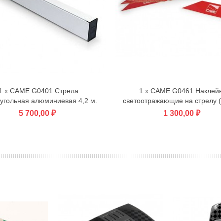
1 x
CAME G0401 Стрела
1 x
CAME G0461 Наклей
В корзину
В корзину
угольная алюминиевая 4,2 м.
светоотражающие на стрелу (
5 700,00 ₽
1 300,00 ₽