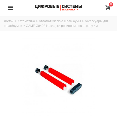
0
Домой
>
Автоматика
>
Автоматические шлагбаумы
>
Аксессуары для
шлагбаумов
>
CAME G0403 Накладки резиновые на стрелу 4м.