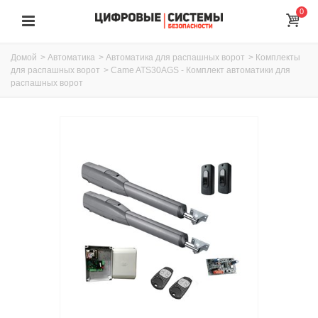
0
Домой
>
Автоматика
>
Автоматика для распашных ворот
>
Комплекты
для распашных ворот
>
Came ATS30AGS - Комплект автоматики для
распашных ворот