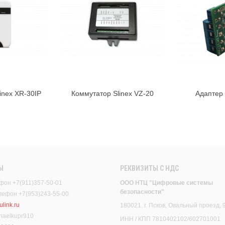
linex XR-30IP
Коммутатор Slinex VZ-20
Адаптер 
орзину
В корзину
Ы
РЕКВИЗИТЫ C НДС
фон +7(911)357-50-01
ООО НТЦ "Цифровые системы
безопасности"
елефон +7(953)243-55-00
link.ru
180021, г. Псков, Овальный проезд, 
haelkupr910
ИНН / КПП 7810402102/602701001