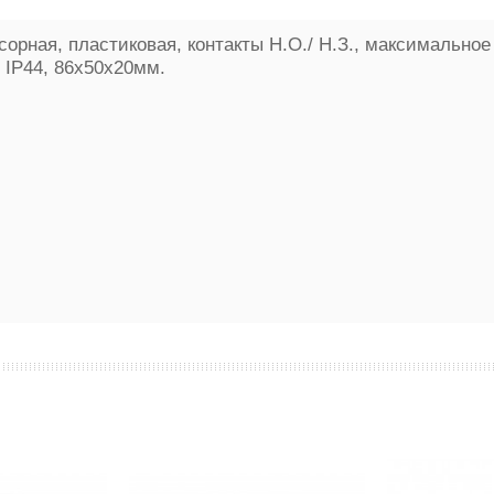
сорная, пластиковая, контакты Н.О./ Н.З., максимально
 IP44, 86х50х20мм.