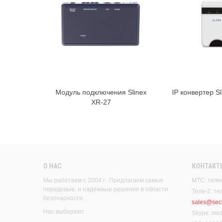
Модуль подключения Slinex
IP конвертер S
В корзину
В к
XR-27
О НАС
КОНТАКТ
Мы работаем с 2004 г. Предлагаем самые
МТС: теле
передовые, и надежные решения в области
Теле-2: т
безопасности.
sales@secu
Нас выбирают
Skype: mic