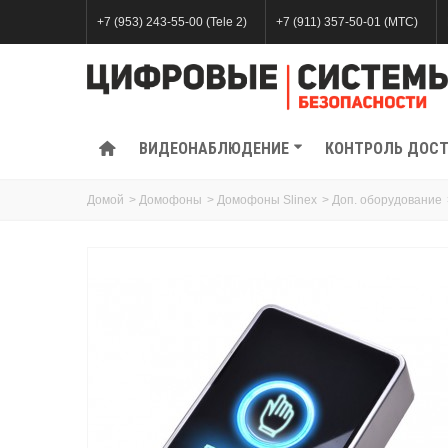
+7 (953) 243-55-00 (Tele 2)
+7 (911) 357-50-01 (МТС)
ВИДЕОНАБЛЮДЕНИЕ
КОНТРОЛЬ ДОС
Домой
>
Домофоны
>
Домофоны Slinex
>
Доп. оборудование