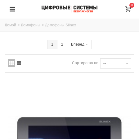
0
Домой
>
Домофоны
>
Домофоны Slinex
1
2
Вперед
»
Сортировка по
--