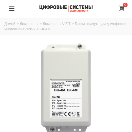
0
Домой
>
Домофоны
>
Домофоны VIZIT
>
Блоки коммутации домофонов
многоабонентских
>
БК-4М