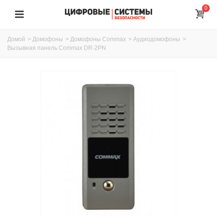
0
Домой
>
Домофоны
>
Домофоны Commax
>
Аудиодомофоны
>
Вызывная панель Commax DR-2PN