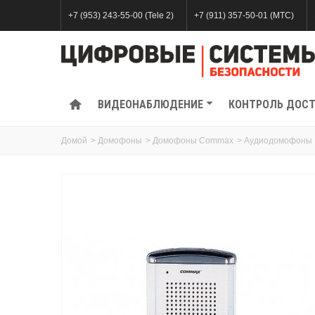
+7 (953) 243-55-00 (Tele 2)
+7 (911) 357-50-01 (МТС)
ВИДЕОНАБЛЮДЕНИЕ
КОНТРОЛЬ ДОС
Домой
>
Домофоны
>
Домофоны Commax
>
Аудиодомофоны