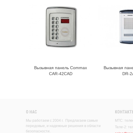
Вызывная панель Commax
Вызывная пан
CAR-42CAD
DR-2
О НАС
КОНТАКТ
Мы работаем с 2004 г. Предлагаем самые
МТС: теле
передовые, и надежные решения в области
Теле-2: т
безопасности.