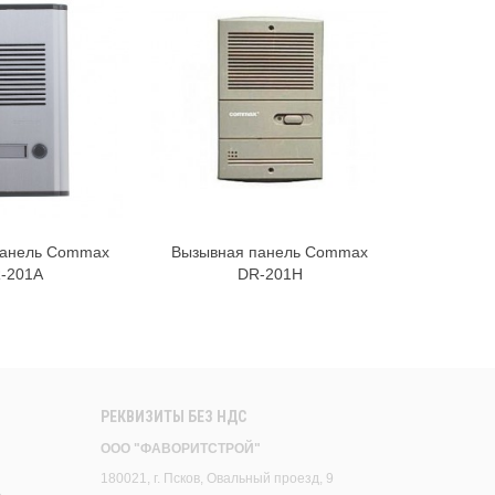
панель Commax
Вызывная панель Commax
Вызывна
-201A
DR-201H
РЕКВИЗИТЫ БЕЗ НДС
ООО "ФАВОРИТСТРОЙ"
180021, г. Псков, Овальный проезд, 9