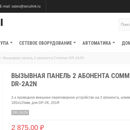
E-mail: sales@seculink.ru
ТУПА
СЕТЕВОЕ ОБОРУДОВАНИЕ
АВТОМАТИКА
ДО
>
Вызывная панель 2 абонента Commax DR-2A2N
ВЫЗЫВНАЯ ПАНЕЛЬ 2 АБОНЕНТА COM
DR-2A2N
2-х проводное внешнее переговорное устройство на 2 абонента, алюм
185х125мм, для DP-2K, 201R
DR-2A2N
2 875,00 ₽