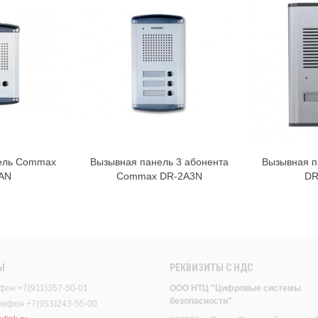
ель Commax
Вызывная панель 3 абонента
Вызывная 
AN
Commax DR-2A3N
DR
Ы
РЕКВИЗИТЫ C НДС
фон +7(911)357-50-01
ООО НТЦ "Цифровые системы
безопасности"
елефон +7(953)243-55-00