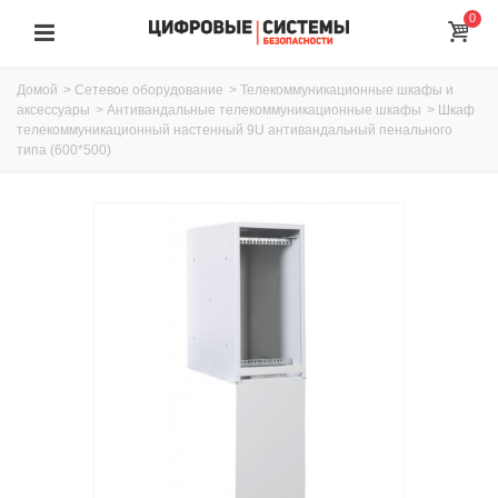
0
Домой
>
Сетевое оборудование
>
Телекоммуникационные шкафы и
аксессуары
>
Антивандальные телекоммуникационные шкафы
>
Шкаф
телекоммуникационный настенный 9U антивандальный пенального
типа (600*500)