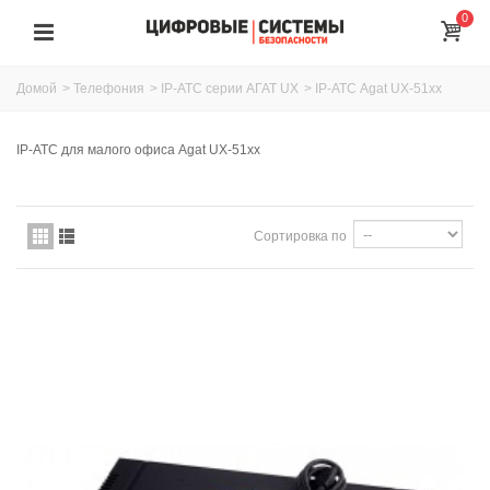
0
Домой
>
Телефония
>
IP-АТС серии АГАТ UX
>
IP-АТС Agat UX-51xx
IP-АТС для малого офиса Agat UX-51xx
Сортировка по