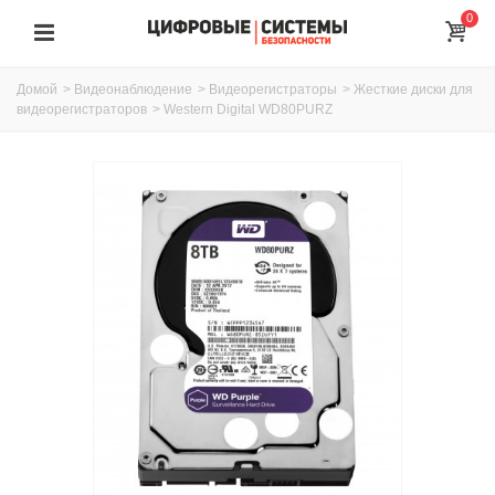
0
Домой
>
Видеонаблюдение
>
Видеорегистраторы
>
Жесткие диски для
видеорегистраторов
>
Western Digital WD80PURZ