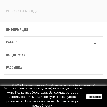
РЕКВИЗИТЫ БЕЗ НДС
ИНФОРМАЦИЯ
КАТАЛОГ
ПОДДЕРЖКА
РАССЫЛКА
© 2019 Группа компаний "Цифровые системы безопасности"
Этот сайт (как и многие другие) использует файлы
Полная версия
куки. Пользуясь Услугами, Вы соглашаетесь с
использованием файлов куки. Пожалуйста,
Понятно
прочитайте Политику куки, если Вас интересуют
След.
Верх
подробности.