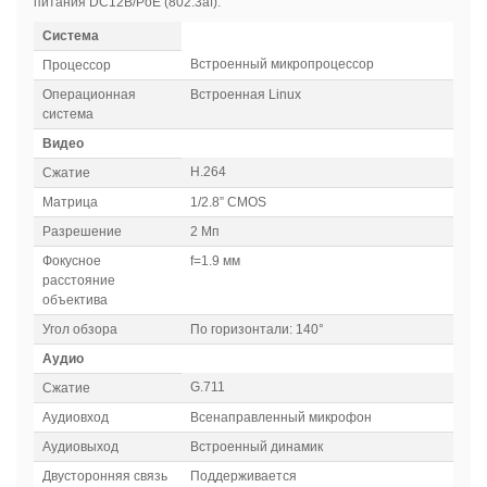
питания DC12B/PoE (802.3af).
Система
Встроенный микропроцессор
Процессор
Операционная
Встроенная Linux
система
Видео
H.264
Сжатие
Матрица
1/2.8” CMOS
Разрешение
2 Mп
Фокусное
f
=1.9 мм
расстояние
объектива
Угол обзора
По горизонтали: 140°
Аудио
G.711
Сжатие
Аудиовход
Всенаправленный микрофон
Аудиовыход
Встроенный динамик
Двусторонняя связь
Поддерживается