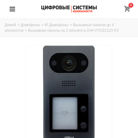
0
Домой
>
Домофоны
>
IP Домофоны
>
Вызывные панели до 4
абонентов
>
Вызывная панель на 2 абонента DHI-VTO3211D-P2