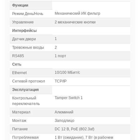
Функции
Механический ИК фильтр
Режим День/Ночь
Управление
2 механические кнопки
Интерфейсы
1
Датчик двери
Тревожные входы
2
RS485
1 порт
Сеть
10/100 МБит/c
Ethernet
Сетевой протокол
ТСР/IP
Эксплуатация
Tamper Switch 1
Контрольный
переключатель
Материал
Алюминий
Монтаж
Заподлицо
Питание
DC
12 В, PoE (802.3af)
Потребляемая
1 Вт (ожидание), 7 Вт (в рабочем