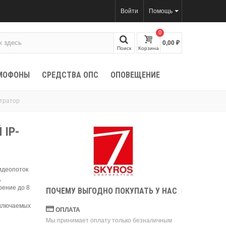
Войти
Помощь
0
0,00 ₽
Поиск
Корзина
МОФОНЫ
СРЕДСТВА ОПС
ОПОВЕЩЕНИЕ
стратор
 IP-
видеопоток
,
рение до 8
ПОЧЕМУ ВЫГОДНО ПОКУПАТЬ У НАС
дключаемых
ОПЛАТА
Мы принимает оплату только безналичным