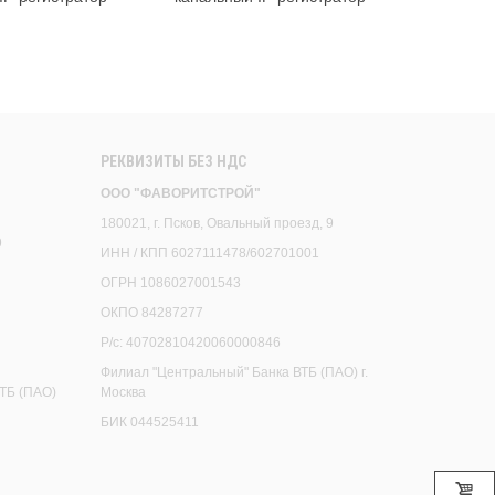
ю 
РЕКВИЗИТЫ БЕЗ НДС
ООО "ФАВОРИТСТРОЙ"
180021, г. Псков, Овальный проезд, 9
9
ИНН / КПП 6027111478/602701001
ОГРН 1086027001543
ОКПО 84287277
Р/с: 40702810420060000846
Филиал "Центральный" Банка ВТБ (ПАО) г.
ТБ (ПАО)
Москва
БИК 044525411