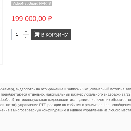
VideoNet Guard NVR48
199 000,00 ₽
+
В КОРЗИНУ
-
-камер), видеопоток на отображение и запись 25 к/с, суммарный поток на з
 приобретаются отдельно, максимальный размер локального видеоархива 32
deoNet 9, интеллектуальная видеоаналитика – движение, счетчик объектов,
оп. поток), управление PTZ, реакции на события в режиме on-line, сообщения
динение в многосерверную конфигурацию и единое управление из любого мест