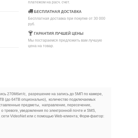
платежом на расч. счет.
БЕСПЛАТНАЯ ДОСТАВКА
Бесплатная доставка при покупке от 30 000
руб.
ГАРАНТИЯ ЛУЧШЕЙ ЦЕНЫ
Мы постараемся предложить вам лучшую
цена на товар.
апись 270Мбит/с, разрешение на запись до 5МП по камере,
TB (до 64TB опционально), количество подключаемых
 оставленные предметы, направление, пересечение,
 о тревоге, уведомления по электронной почте и SMS,
а сети VideoNet или с помощью Web-клиента; Форм-фактор: