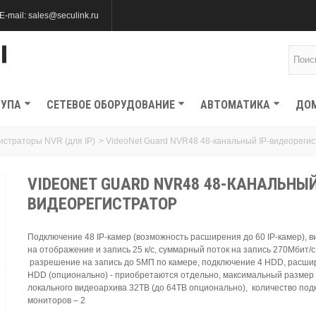
E-mail: sales@seculink.ru
ТУПА
СЕТЕВОЕ ОБОРУДОВАНИЕ
АВТОМАТИКА
ДО
истраторы NVR (для IP)
>
VideoNet Guard NVR48 48-канальный IP-видеореги
VIDEONET GUARD NVR48 48-КАНАЛЬНЫЙ
ВИДЕОРЕГИСТРАТОР
Подключение 48 IP-камер (возможность расширения до 60 IP-камер), 
на отображение и запись 25 к/с, суммарный поток на запись 270Мбит/с
разрешение на запись до 5МП по камере, подключение 4 HDD, расши
HDD (опционально) - приобретаются отдельно, максимальный размер
локального видеоархива 32TB (до 64TB опционально), количество по
мониторов – 2