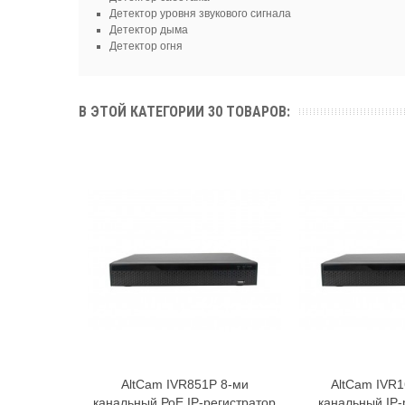
Детектор уровня звукового сигнала
Детектор дыма
Детектор огня
В ЭТОЙ КАТЕГОРИИ 30 ТОВАРОВ:
AltCam IVR851P 8-ми
AltCam IVR1
В корзину
В к
канальный РоЕ IP-регистратор
канальный IP-