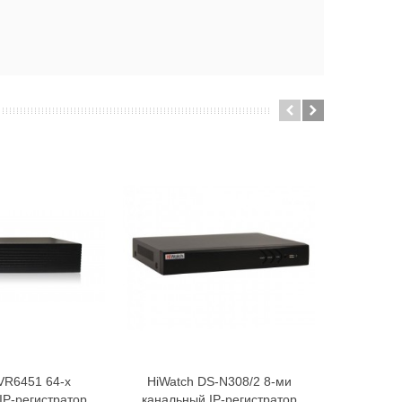
VR6451 64-х
HiWatch DS-N308/2 8-ми
HiWatch 
В корзину
В корзину
IP-регистратор
канальный IP-регистратор
канальный 