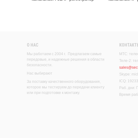
О НАС
КОНТАКТ
Мы работаем с 2004 г. Предлагаем самые
МТС: теле
передовые, и надежные решения в области
Теле-2: т
безопасности.
sales@secu
Нас выбирают
Skype: mic
ICQ: 1923
За поставку качественного оборудования,
которое мы тестируем до передачи клиенту
Раб. дни:
или при подготовке к монтажу.
Время рабо