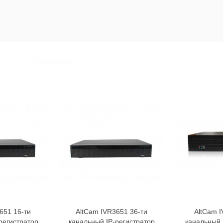
651 16-ти
AltCam IVR3651 36-ти
AltCam I
орзину
В корзину
регистратор
канальный IP-регистратор
канальный 