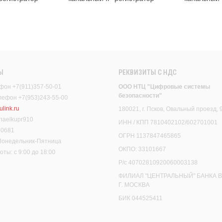
Ы
РЕКВИЗИТЫ C НДС
фон +7(911)357-50-01
ООО НТЦ "Цифровые системы
безопасности"
елефон +7(953)243-55-00
link.ru
180021, г. Псков, Овальный проезд, 
haelkupr910
ИНН / КПП 7810402102/602701001
30681
ОГРН 1137847465865
 Понедельник-Пятница
ОКПО: 33101667
ты: с 9:00 до 18:00
Р/с 40702810920060003138
ФИЛИАЛ "ЦЕНТРАЛЬНЫЙ" БАНКА В
Г. МОСКВА
БИК 044525411