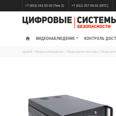
+7 (953) 243-55-00 (Tele 2)
+7 (911) 357-50-01 (МТС)
ВИДЕОНАБЛЮДЕНИЕ
КОНТРОЛЬ ДОС
Домой
>
Видеонаблюдение
>
Видеорегистраторы
>
Видеорег