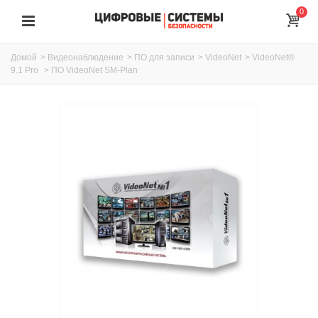
0
Домой
>
Видеонаблюдение
>
ПО для записи
>
VideoNet
>
VideoNet®
9.1 Pro
>
ПО VideoNet SM-Plan