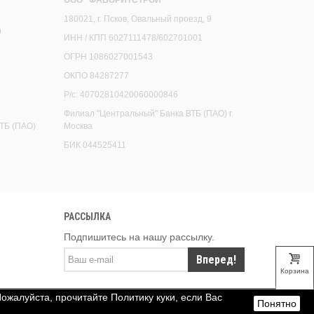
180021, г. Псков, Овальный проезд, 9
9
ИНН / КПП 6027111478/602701001
ОГРН 1086027001543
ОКПО 84287277
Р/с: 40702810420060000846
Филиал "Центральный" Банка ВТБ (ПАО) г.
ТБ (ПАО)
Москва
БИК 044525411
РАССЫЛКА
Подпишитесь на нашу рассылку.
Вперед!
Корзина
Пожалуйста, прочитайте Политику куки, если Вас
Понятно
Верх