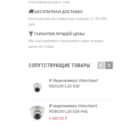
платежом на расч. счет.
БЕСПЛАТНАЯ ДОСТАВКА
Бесплатная доставка при покупке от 30 000
руб.
ГАРАНТИЯ ЛУЧШЕЙ ЦЕНЫ
Мы постараемся предложить вам лучшую
цена на товар.
CОПУТСТВУЮЩИЕ ТОВАРЫ
IP Видеокамера VideoXpert
IP 
RDA105-L20-S36
RDA
7 3
IP видеокамера VideoXpert
IP 
RDB325-L20-S36 PoE
RDB
6 990,00 ₽
5 7