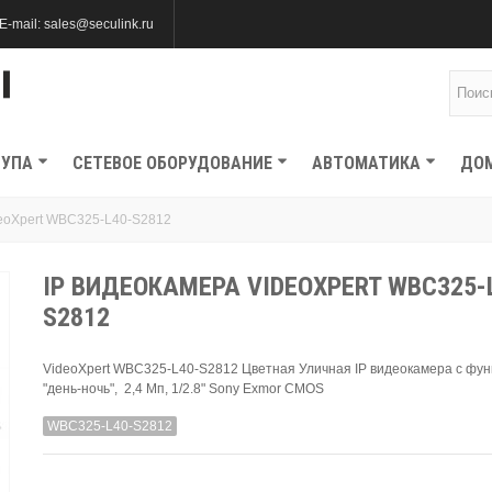
E-mail: sales@seculink.ru
ТУПА
СЕТЕВОЕ ОБОРУДОВАНИЕ
АВТОМАТИКА
ДО
deoXpert WBC325-L40-S2812
IP ВИДЕОКАМЕРА VIDEOXPERT WBC325-
S2812
VideoXpert WBC325-L40-S2812 Цветная Уличная IP видеокамера с фу
"день-ночь", 2,4 Мп, 1/2.8" Sony Exmor CMOS
WBC325-L40-S2812