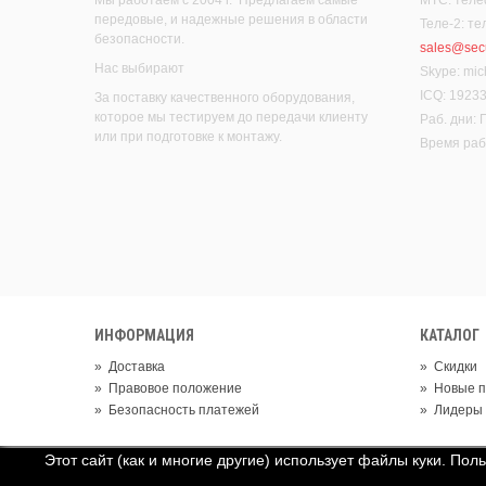
передовые, и надежные решения в области
Теле-2: т
безопасности.
sales@secu
Нас выбирают
Skype: mic
ICQ: 1923
За поставку качественного оборудования,
которое мы тестируем до передачи клиенту
Раб. дни:
или при подготовке к монтажу.
Время рабо
ИНФОРМАЦИЯ
КАТАЛОГ
»
Доставка
»
Скидки
»
Правовое положение
»
Новые п
»
Безопасность платежей
»
Лидеры
Этот сайт (как и многие другие) использует файлы куки. Пол
© 2019 Группа компаний "Цифровые системы безопасности"