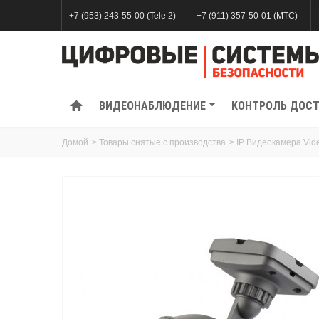
+7 (953) 243-55-00 (Tele 2)
+7 (911) 357-50-01 (МТС)
ВИДЕОНАБЛЮДЕНИЕ
КОНТРОЛЬ ДОС
Домой
>
Товары снятые с производства
>
IP Видеокамера Vi