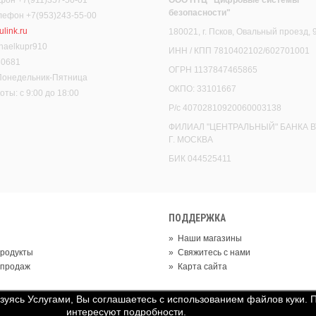
безопасности"
елефон +7(953)243-55-00
link.ru
180021, г. Псков, Овальный проезд, 
haelkupr910
ИНН / КПП 7810402102/602701001
30681
ОГРН 1137847465865
 Понедельник-Пятница
ОКПО: 33101667
ты: с 9:00 до 18:00
Р/с 40702810920060003138
ФИЛИАЛ "ЦЕНТРАЛЬНЫЙ" БАНКА В
Г. МОСКВА
БИК 044525411
ПОДДЕРЖКА
»
Наши магазины
родукты
»
Свяжитесь с нами
 продаж
»
Карта сайта
ьзуясь Услугами, Вы соглашаетесь с использованием файлов куки. 
интересуют подробности.