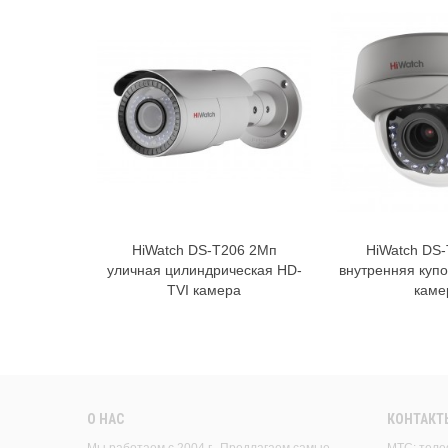
HiWatch DS-T206 2Мп
HiWatch DS
В корзину
В к
уличная цилиндрическая HD-
внутренняя куп
TVI камера
каме
О НАС
КОНТАКТ
Мы работаем с 2004 г. Предлагаем самые
МТС: теле