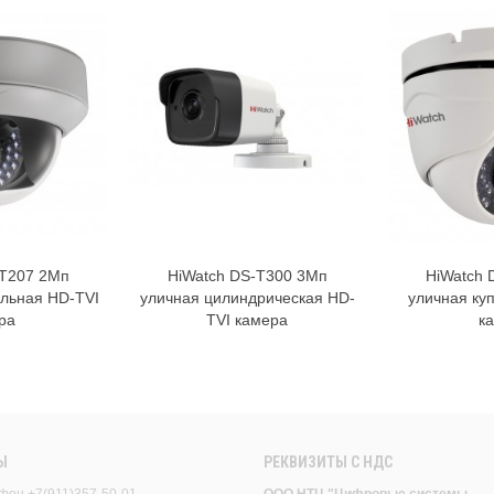
-T207 2Мп
HiWatch DS-T300 3Мп
HiWatch 
орзину
В корзину
ольная HD-TVI
уличная цилиндрическая HD-
уличная ку
ра
TVI камера
к
Ы
РЕКВИЗИТЫ C НДС
фон +7(911)357-50-01
ООО НТЦ "Цифровые системы