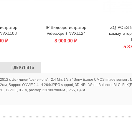
гистратор
IP Видеорегистратор
ZQ-POES-8
у
В корзину
В кор
 NVX1108
VideoXpert NVX1124
коммутатор
00 ₽
8 900,00 ₽
5 8
ГДЕ КУПИТЬ
12 с функцией "день-ночь", 2,4 Мп, 1/2.8" Sony Exmor CMOS image sensor , 
12мм, Support ONVIF 2.4, H.264/JPEG support, 3D NR , White Balance, BLC, FLK(F
С, 12VDC, 0.7 А, размер 220х80x80мм., IP66, 1,4 кг.