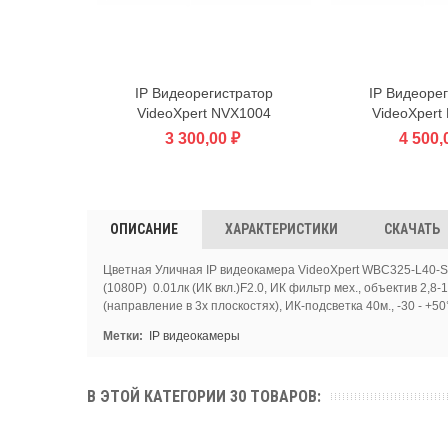
IP Видеорегистратор
IP Видеоре
В корзину
В корзин
VideoXpert NVX1004
VideoXpert
3 300,00 ₽
4 500,
ОПИСАНИЕ
ХАРАКТЕРИСТИКИ
СКАЧАТЬ
Цветная Уличная IP видеокамера VideoXpert WBC325-L40-S28
(1080Р) 0.01лк (ИК вкл.)F2.0, ИК фильтр мех., объектив 2,8-
(направление в 3х плоскостях), ИК-подсветка 40м., -30 - +50°
Метки:
IP видеокамеры
В ЭТОЙ КАТЕГОРИИ 30 ТОВАРОВ: