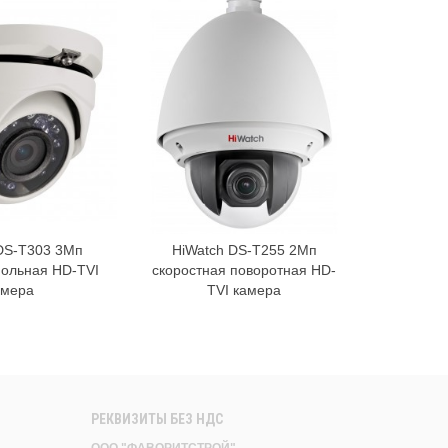
DS-T303 3Мп
HiWatch DS-T255 2Мп
Видеоре
В корзину
В корзину
польная HD-TVI
скоростная поворотная HD-
амера
TVI камера
РЕКВИЗИТЫ БЕЗ НДС
ООО "ФАВОРИТСТРОЙ"