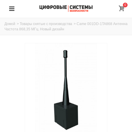
0
Домой
>
Товары снятые с производства
>
Came 001DD-1TA868 Антенна
Частота 868,35 МГц. Новый дизайн