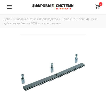
0
Домой
>
Товары снятые с производства
>
Came 262-30*8(264) Рейка
зубчатая на болтах 30*8 мм с креплением