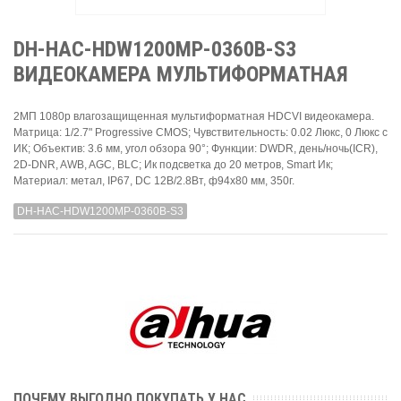
DH-HAC-HDW1200MP-0360B-S3
ВИДЕОКАМЕРА МУЛЬТИФОРМАТНАЯ
2МП 1080p влагозащищенная мультиформатная HDCVI видеокамера.
Матрица: 1/2.7" Progressive CMOS; Чувствительность: 0.02 Люкс, 0 Люкс с
ИК; Объектив: 3.6 мм, угол обзора 90°; Функции: DWDR, день/ночь(ICR),
2D-DNR, AWB, AGC, BLC; Ик подсветка до 20 метров, Smart Ик;
Материал: метал, IP67, DC 12В/2.8Вт, ф94х80 мм, 350г.
DH-HAC-HDW1200MP-0360B-S3
ПОЧЕМУ ВЫГОДНО ПОКУПАТЬ У НАС