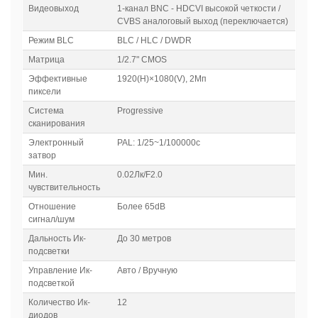
Видеовыход
1-канал BNC - HDCVI высокой четкости /
CVBS аналоговый выход (переключается)
Режим BLC
BLC / HLC / DWDR
Матрица
1/2.7" CMOS
Эффективные
1920(H)×1080(V), 2Мп
пиксели
Система
Progressive
сканирования
Электронный
PAL: 1/25~1/100000с
затвор
Мин.
0.02Лк/F2.0
чувствительность
Отношение
Более 65dB
сигнал/шум
Дальность Ик-
До 30 метров
подсветки
Управление Ик-
Авто / Вручную
подсветкой
Количество Ик-
12
диодов