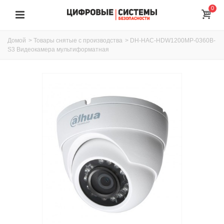
0
Домой
>
Товары снятые с производства
>
DH-HAC-HDW1200MP-0360B-
S3 Видеокамера мультиформатная