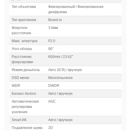
Тип объектива
Фиксированный / Фиксированная
диафрагма
Тип крепления
Board-in
Фокусное
3.6мм
расстояние
Макс. апертура
F2.0
Угол обзора
90°
Расстояние
600mm / 23.62''
фокусировки
Режим день/ночь
Авто (ICR) / вручную
OSD меню
Многоязычное
WDR
DWDR
Баланс белого
Авто / вручную
Автоматическая
AGC
регулировка
усиления
Smart ИК
Авто / вручную
Подавление шума
2D