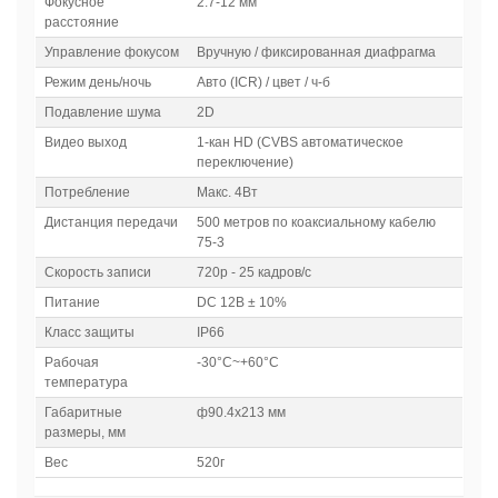
Фокусное
2.7-12 мм
расстояние
Управление фокусом
Вручную / фиксированная диафрагма
Режим день/ночь
Авто (ICR) / цвет / ч-б
Подавление шума
2D
Видео выход
1-кан HD (CVBS автоматическое
переключение)
Потребление
Макс. 4Вт
Дистанция передачи
500 метров по коаксиальному кабелю
75-3
Скорость записи
720р - 25 кадров/с
Питание
DC 12В ± 10%
Класс защиты
IP66
Рабочая
-30°C~+60°C
температура
Габаритные
ф90.4х213 мм
размеры, мм
Вес
520г