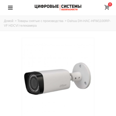
0
Домой
>
Товары снятые с производства
>
Dahua DH-HAC-HFW1100RP-
VF HDCVI телекамера