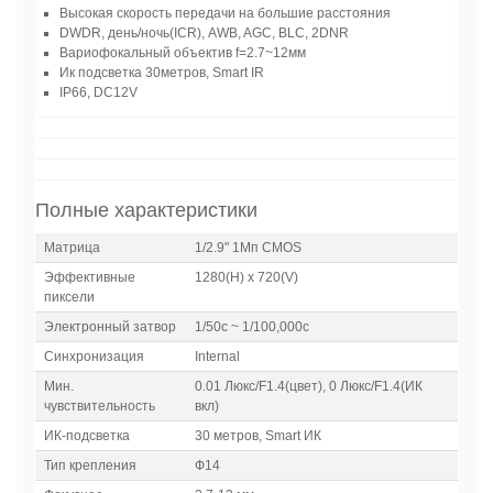
Высокая скорость передачи на большие расстояния
DWDR, день/ночь(ICR), AWB, AGC, BLC, 2DNR
Вариофокальный объектив f=2.7~12мм
Ик подсветка 30метров, Smart IR
IP66, DC12V
Полные характеристики
Матрица
1/2.9" 1Мп CMOS
Эффективные
1280(H) х 720(V)
пиксели
Электронный затвор
1/50с ~ 1/100,000с
Синхронизация
Internal
Мин.
0.01 Люкс/F1.4(цвет), 0 Люкс/F1.4(ИК
чувствительность
вкл)
ИК-подсветка
30 метров, Smart ИК
Тип крепления
Ф14