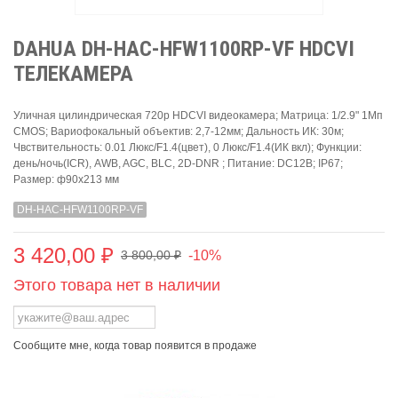
DAHUA DH-HAC-HFW1100RP-VF HDCVI
ТЕЛЕКАМЕРА
Уличная цилиндрическая 720p HDCVI видеокамера; Матрица: 1/2.9" 1Mп
CMOS; Вариофокальный объектив: 2,7-12мм; Дальность ИК: 30м;
Чвствительность: 0.01 Люкс/F1.4(цвет), 0 Люкс/F1.4(ИК вкл); Функции:
день/ночь(ICR), AWB, AGC, BLC, 2D-DNR ; Питание: DC12В; IP67;
Размер: ф90х213 мм
DH-HAC-HFW1100RP-VF
3 420,00 ₽
-10%
3 800,00 ₽
Этого товара нет в наличии
Сообщите мне, когда товар появится в продаже