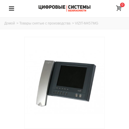
0
Домой
>
Товары снятые с производства
>
VIZIT-M457МG