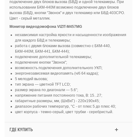
подключение двух блоков вызова (БВД) и одной телекамеры. При
использовании БКМ-440М возможно подключение двух блоков
вызова (БВД), кнопки "Звонок" и двух телекамер или БВД-403СРО.
Цвет - серый металлик.
Монитор видеодомофона VIZIT-M457МG
независимая настройка яркости и насыщенности изображения
для каждого БВД и телекамеры;
работа с двумя блоками вызова (совместно с БКМ-440,
БКМ-440М, БКМ-441, БКМ-444);
подключение дополнительной телекамеры;
подключение кнопки "Звонок";
возможность подключения дополнительного УКП;
энергонезависемая видеопамять (ч/б 64 кадра);
5 мелодий вызова;
тип экрана — цветной TFT LCD;
размер экрана по диагонали — 5.6”;
напряжение питания постоянного тока, В: 15...27;
габаритные размеры, мм, (ШхВхГ) - 220х190х45;
диапазон рабочих температур, °С - от плюс 5 до плюс 40;
цвет корпуса - темно-серый, цвет трубки - серебристый.
ГДЕ КУПИТЬ