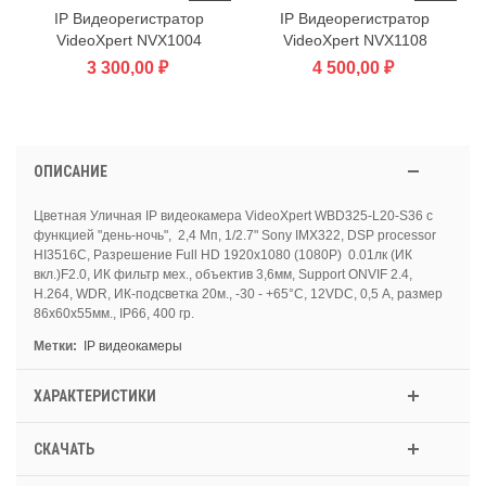
IP Видеорегистратор
IP Видеорегистратор
VideoXpert NVX1004
VideoXpert NVX1108
3 300,00 ₽
4 500,00 ₽
ОПИСАНИЕ
Цветная Уличная IP видеокамера VideoXpert WBD325-L20-S36 с
функцией "день-ночь", 2,4 Мп, 1/2.7" Sony IMX322, DSP processor
HI3516C, Разрешение Full HD 1920х1080 (1080Р) 0.01лк (ИК
вкл.)F2.0, ИК фильтр мех., объектив 3,6мм, Support ONVIF 2.4,
H.264, WDR, ИК-подсветка 20м., -30 - +65°С, 12VDC, 0,5 А, размер
86х60x55мм., IP66, 400 гр.
Метки:
IP видеокамеры
ХАРАКТЕРИСТИКИ
СКАЧАТЬ