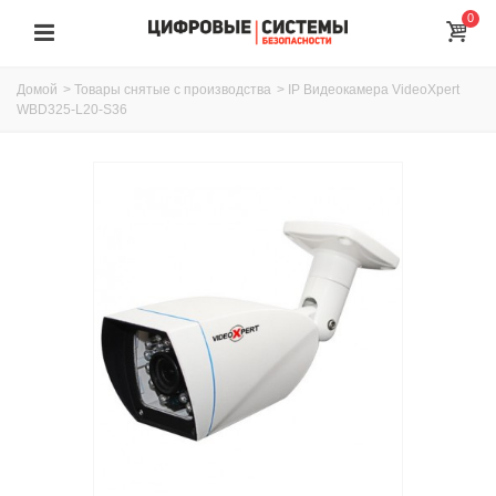
0
Домой
>
Товары снятые с производства
>
IP Видеокамера VideoXpert
WBD325-L20-S36