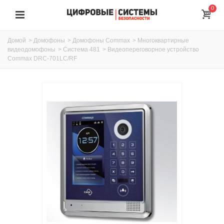
0
Домой
>
Домофоны
>
Домофоны Commax
>
Многоквартирные
видеодомофоны
>
Система 481
>
Видеопереговорное устройство
Commax DRC-701LC/RF