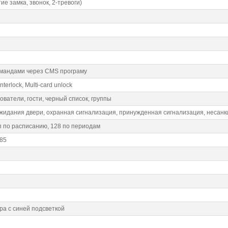
ие замка, звонок, 2-тревоги)
омандами через CMS програму
interlock, Multi-card unlock
ователи, гости, черный список, группы
идания двери, охранная сигнализация, принужденная сигнализация, несан
п по расписанию, 128 по периодам
485
ра с синей подсветкой