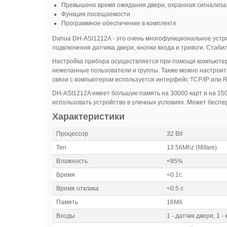
Превышено время ожидания двери, охранная сигнализа
Функция посещаемости
Программное обеспечение в комплекте
Dahua DH-ASI1212A - это очень многофункциональное устрой
подключения датчика двери, кнопки входа и тревоги. Стаби
Настройка прибора осуществляется при помощи компьютера
нежеланные пользователи и группы. Также можно настроит
связи с компьютером используется интерфейс TCP/IP или R
DH-ASI1212A имеет большую память на 30000 карт и на 150
использовать устройство в уличных условиях. Может беспе
Характеристики
Процессор
32 Bit
Тип
13.56Mhz (Mifare)
Влажность
<95%
Время
<0.1с
Время отклика
<0.5 c
Память
16Мб
Входы
1 - датчик двери, 1 -