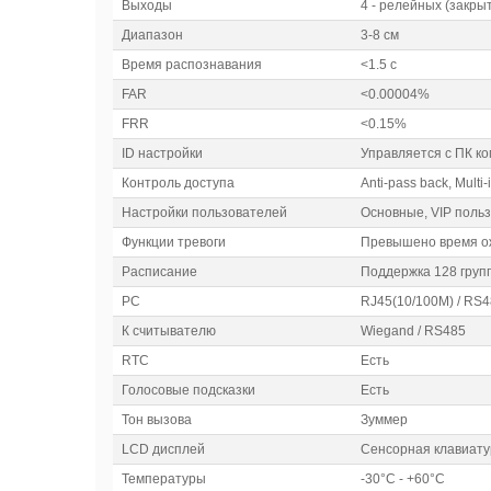
Выходы
4 - релейных (закрыт
Диапазон
3-8 см
Время распознавания
<1.5 c
FAR
<0.00004%
FRR
<0.15%
ID настройки
Управляется с ПК к
Контроль доступа
Anti-pass back, Multi-
Настройки пользователей
Основные, VIP польз
Функции тревоги
Превышено время ож
Расписание
Поддержка 128 груп
PC
RJ45(10/100M) / RS
К считывателю
Wiegand / RS485
RTC
Есть
Голосовые подсказки
Есть
Тон вызова
Зуммер
LCD дисплей
Сенсорная клавиату
Температуры
-30°С - +60°С