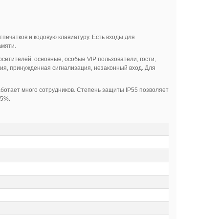
тпечатков и кодовую клавиатуру. Есть входы для
амяти.
етителей: основные, особые VIP пользователи, гости,
ия, принужденная сигнализация, незаконный вход. Для
аботает много сотрудников. Степень защиты IP55 позволяет
95%.