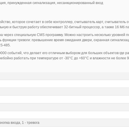
ция, принужденная сигнализация, несанкционированный вход
ство, которое сочетает в себе контроллер, считыватель карт, считыватель о
льную и быструю работу обеспечивает 32-битный процессор, а также 16 Мб п
 через специальную CMS программу. Можно настроить несколько уровней пос
ь функции тревоги: превышение время ожидания двери, охранная сигнализац
S-485.
000 событий, что делает его отличным выбором для больших объектов где р
ребойно работать при температуре от -30°С до +60°С и влажности не более 
 кнопка входа, 1 - тревога