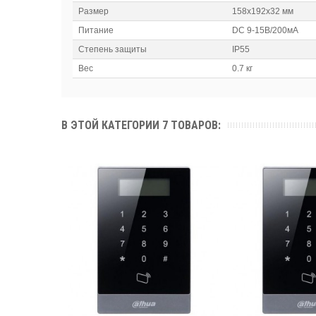
Размер
158х192х32 мм
Питание
DC 9-15В/200мА
Степень защиты
IP55
Вес
0.7 кг
В ЭТОЙ КАТЕГОРИИ 7 ТОВАРОВ: