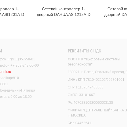
троллер 1-
Сетевой контроллер 1-
Сетевой к
орзину
В корзину
 ASI1201A-D
дверный DAHUA ASI1212A-D
дверный D
Ы
РЕКВИЗИТЫ C НДС
фон +7(911)357-50-01
ООО НТЦ "Цифровые системы
безопасности"
елефон +7(953)243-55-00
link.ru
180021, г. Псков, Овальный проезд, 
haelkupr910
ИНН / КПП 7810402102/602701001
30681
ОГРН 1137847465865
 Понедельник-Пятница
ОКПО: 33101667
ты: с 9:00 до 18:00
Р/с 40702810920060003138
ФИЛИАЛ "ЦЕНТРАЛЬНЫЙ" БАНКА В
Г. МОСКВА
БИК 044525411