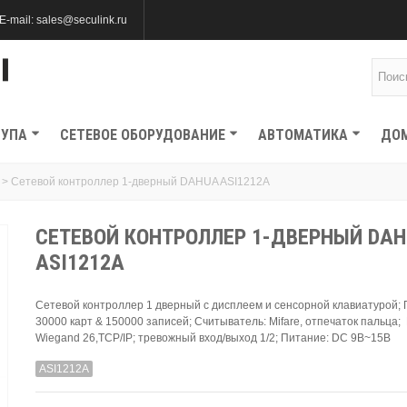
E-mail: sales@seculink.ru
ТУПА
СЕТЕВОЕ ОБОРУДОВАНИЕ
АВТОМАТИКА
ДО
>
Сетевой контроллер 1-дверный DAHUA ASI1212A
СЕТЕВОЙ КОНТРОЛЛЕР 1-ДВЕРНЫЙ DA
ASI1212A
Сетевой контроллер 1 дверный с дисплеем и сенсорной клавиатурой;
30000 карт & 150000 записей; Считыватель: Mifare, отпечаток пальца;
Wiegand 26,TCP/IP; тревожный вход/выход 1/2; Питание: DC 9В~15B
ASI1212A