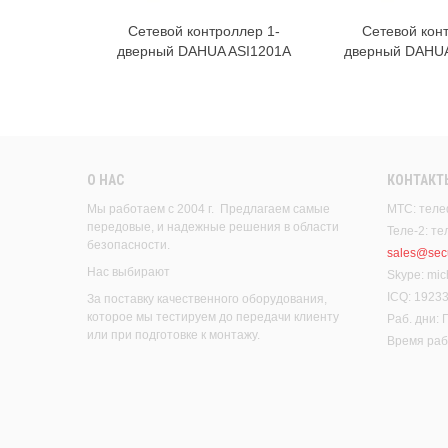
Сетевой контроллер 1-
Сетевой кон
В корзину
В к
дверный DAHUA ASI1201A
дверный DAHUA
О НАС
КОНТАКТ
Мы работаем с 2004 г. Предлагаем самые
МТС: теле
передовые, и надежные решения в области
Теле-2: т
безопасности.
sales@secu
Нас выбирают
Skype: mic
ICQ: 1923
За поставку качественного оборудования,
которое мы тестируем до передачи клиенту
Раб. дни:
или при подготовке к монтажу.
Время рабо