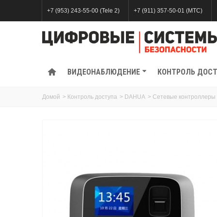
+7 (953) 243-55-00 (Tele 2)
+7 (911) 357-50-01 (МТС)
ВИДЕОНАБЛЮДЕНИЕ
КОНТРОЛЬ ДОС
Домой
>
Контроль доступа
>
DAHUA
>
Сетевые контроллеры