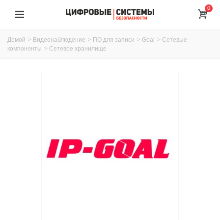
0
Домой
>
Видеонаблюдение
>
ПО для записи
>
Goal
>
Сетевые
компоненты
>
Сетевое хранилище