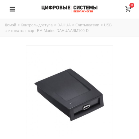
0
Домой
>
Контроль доступа
>
DAHUA
>
Считыватели
>
USB
считыватель карт EM-Marine DAHUA ASM100-D