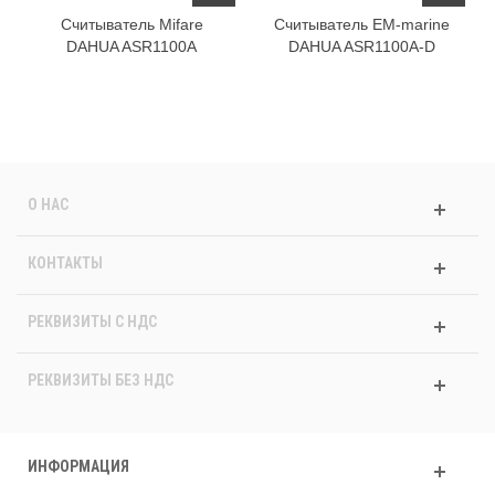
Считыватель Mifare
Считыватель EM-marine
DAHUA ASR1100A
DAHUA ASR1100A-D
О НАС
КОНТАКТЫ
РЕКВИЗИТЫ C НДС
РЕКВИЗИТЫ БЕЗ НДС
ИНФОРМАЦИЯ