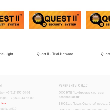
rial-Light
Quest II - Trial-Netware
Quest 
орзину
В корзину
Ы
РЕКВИЗИТЫ C НДС
фон +7(911)357-50-01
ООО НТЦ "Цифровые системы
безопасности"
елефон +7(953)243-55-00
link.ru
180021, г. Псков, Овальный проезд, 
haelkupr910