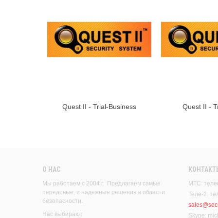
Quest II - Trial-Business
Quest II - T
В корзину
В к
О НАС
КОНТАКТ
Мы работаем с 2004 г. Предлагаем самые
МТС: теле
передовые, и надежные решения в области
Теле-2: т
безопасности.
sales@secu
Нас выбирают
Skype: mic