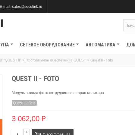
E-mail: sales@seculink.ru
ТУПА
СЕТЕВОЕ ОБОРУДОВАНИЕ
АВТОМАТИКА
ДО
 "QUEST II"
>
Программное обеспечение QUEST
>
Quest II - Foto
QUEST II - FOTO
Модуль вывода фото сотрудников на экран монитора
Quest II - Foto
3 062,00 ₽
+