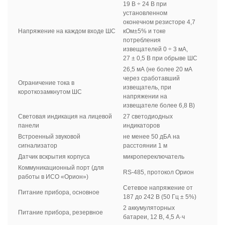
19 В ÷ 24 В при
установленном
оконечном резисторе 4,7
Напряжение на каждом входе ШС
кОм±5% и токе
потребления
извещателей 0 ÷ 3 мА,
27 ± 0,5 В при обрыве ШС
26,5 мА (не более 20 мА
через сработавший
Ограничение тока в
извещатель, при
короткозамкнутом ШС
напряжении на
извещателе более 6,8 В)
Световая индикация на лицевой
27 светодиодных
панели
индикаторов
Встроенный звуковой
не менее 50 дБА на
сигнализатор
расстоянии 1 м
Датчик вскрытия корпуса
микропереключатель
Коммуникационный порт (для
RS-485, протокол Орион
работы в ИСО «Орион»)
Сетевое напряжение от
Питание прибора, основное
187 до 242 В (50 Гц ± 5%)
2 аккумуляторных
Питание прибора, резервное
батареи, 12 В, 4,5 А·ч