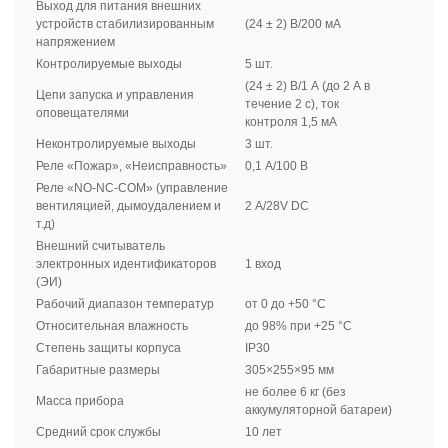
Выход для питания внешних
устройств стабилизированным
(24 ± 2) В/200 мА
напряжением
Контролируемые выходы
5 шт.
(24 ± 2) В/1 А (до 2 А в
Цепи запуска и управления
течение 2 с), ток
оповещателями
контроля 1,5 мА
Неконтролируемые выходы
3 шт.
Реле «Пожар», «Неисправность»
0,1 А/100 В
Реле «NO-NC-COM» (управление
вентиляцией, дымоудалением и
2 А/28V DC
т.д)
Внешний считыватель
электронных идентификаторов
1 вход
(ЭИ)
Рабочий диапазон температур
от 0 до +50 °C
Относительная влажность
до 98% при +25 °C
Степень защиты корпуса
IР30
Габаритные размеры
305×255×95 мм
не более 6 кг (без
Масса прибора
аккумуляторной батареи)
Средний срок службы
10 лет