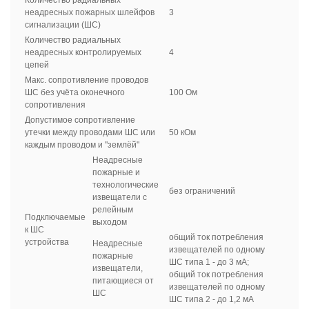
Количество радиальных
неадресных пожарных шлейфов
3
сигнализации (ШС)
Количество радиальных
неадресных контролируемых
4
цепей
Макс. сопротивление проводов
ШС без учёта оконечного
100 Ом
сопротивления
Допустимое сопротивление
утечки между проводами ШС или
50 кОм
каждым проводом и "землёй"
Неадресные
пожарные и
технологические
без ограничений
извещатели с
релейным
Подключаемые
выходом
к ШС
общий ток потребления
устройства
Неадресные
извещателей по одному
пожарные
ШС типа 1 - до 3 мА;
извещатели,
общий ток потребления
питающиеся от
извещателей по одному
ШС
ШС типа 2 - до 1,2 мА