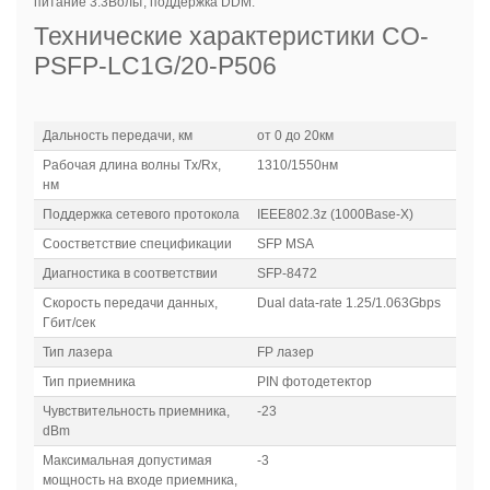
питание 3.3Вольт, поддержка DDM.
Технические характеристики
CO-
PSFP-LC1G/20-P506
Дальность передачи, км
от 0 до 20км
Рабочая длина волны Tx/Rx,
1310/1550нм
нм
Поддержка сетевого протокола
IEEE802.3z (1000Base-X)
Соостветствие спецификации
SFP MSA
Диагностика в соответствии
SFP-8472
Скорость передачи данных,
Dual data-rate 1.25/1.063Gbps
Гбит/сек
Тип лазера
FP лазер
Тип приемника
PIN фотодетектор
Чувствительность приемника,
-23
dBm
Максимальная допустимая
-3
мощность на входе приемника,