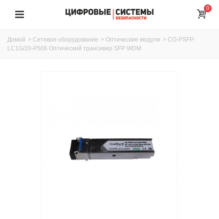
0
Домой
>
Сетевое оборудование
>
Оптические модули
>
CO-PSFP-
LC1G/20-P506 Оптический трансивер SFP WDM