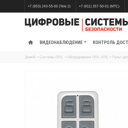
+7 (953) 243-55-00 (Tele 2)
+7 (911) 357-50-01 (МТС)
ВИДЕОНАБЛЮДЕНИЕ
КОНТРОЛЬ ДОС
Домой
>
Системы ОПС
>
Оборудование ОПС ATIS
>
Пульт ди