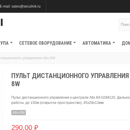
E-mail: sales@seculink.ru
ТУПА
СЕТЕВОЕ ОБОРУДОВАНИЕ
АВТОМАТИКА
ДО
станционного управления Atis-8W
ПУЛЬТ ДИСТАНЦИОННОГО УПРАВЛЕНИЯ 
8W
Пульт дистанционного управления к централи Atis Kit-GSM120. Дально
работы: до 150м (открытое пространство), 45x28х13мм
Atis-8W
290,00 ₽