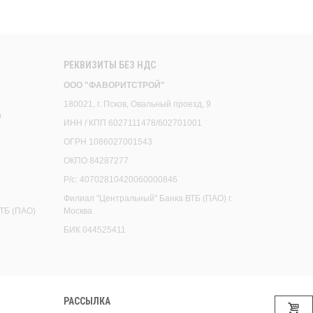
РЕКВИЗИТЫ БЕЗ НДС
ООО "ФАВОРИТСТРОЙ"
180021, г. Псков, Овальный проезд, 9
9
ИНН / КПП 6027111478/602701001
ОГРН 1086027001543
ОКПО 84287277
Р/с: 40702810420060000846
Филиал "Центральный" Банка ВТБ (ПАО) г.
ТБ (ПАО)
Москва
БИК 044525411
РАССЫЛКА