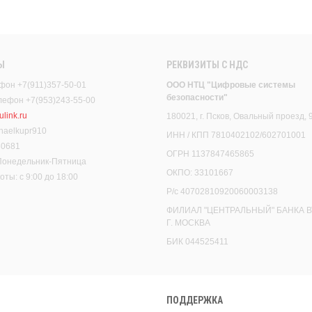
Ы
РЕКВИЗИТЫ C НДС
фон +7(911)357-50-01
ООО НТЦ "Цифровые системы
безопасности"
елефон +7(953)243-55-00
link.ru
180021, г. Псков, Овальный проезд, 
haelkupr910
ИНН / КПП 7810402102/602701001
30681
ОГРН 1137847465865
 Понедельник-Пятница
ОКПО: 33101667
ты: с 9:00 до 18:00
Р/с 40702810920060003138
ФИЛИАЛ "ЦЕНТРАЛЬНЫЙ" БАНКА В
Г. МОСКВА
БИК 044525411
ПОДДЕРЖКА