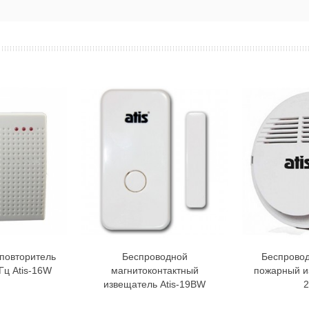
повторитель
Беспроводной
Беспрово
орзину
В корзину
Гц Atis-16W
магнитоконтактный
пожарный из
извещатель Atis-19BW