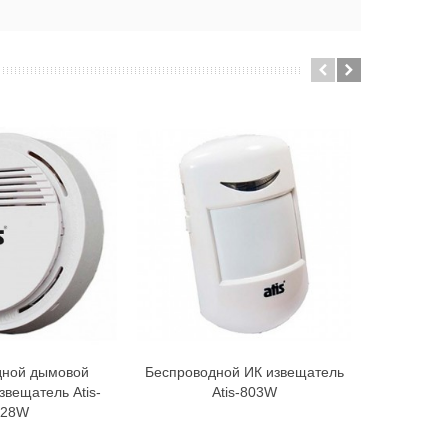
дной дымовой
Беспроводной ИК извещатель
Беспр
В корзину
В корзину
вещатель Atis-
Atis-803W
обнаруже
228W